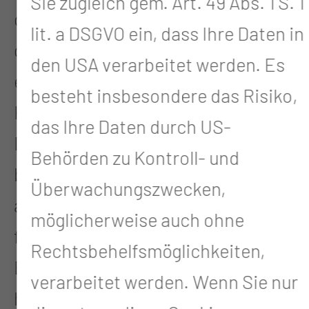
Sie zugleich gem. Art. 49 Abs. 1 S. 1
das Herz des Trägers zu langsam,
lit. a DSGVO ein, dass Ihre Daten in
gibt der Schrittmacher schwache
den USA verarbeitet werden. Es
elektrische Impulse ab, die das
besteht insbesondere das Risiko,
Herz zum Schlagen veranlassen.
das Ihre Daten durch US-
Die Energie, die der Schrittmacher
Behörden zu Kontroll- und
braucht, um die Impulse
Überwachungszwecken,
abzugeben, bezieht er aus seiner
möglicherweise auch ohne
fest ins Gehäuse eingebauten
Rechtsbehelfsmöglichkeiten,
Batterie. Je nach Beanspruchung
verarbeitet werden. Wenn Sie nur
hält sie bis zu zehn Jahre. Ist die