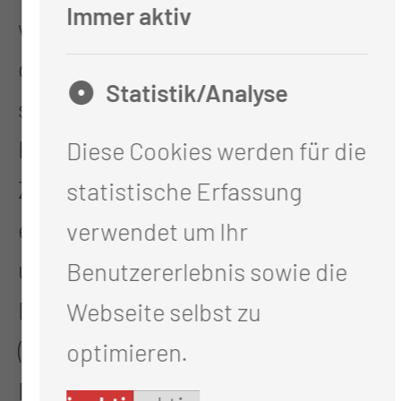
Immer aktiv
wenn Schrittmacher und Herz nur
durch eine Elektrode verbunden
Statistik/Analyse
sind (entweder Vorhof oder
Kammer). Beim
Diese Cookies werden für die
Zweikammerschrittmacher liegt
statistische Erfassung
eine Elektrode im rechten Vorhof
verwendet um Ihr
und eine in der rechten Kammer.
Benutzererlebnis sowie die
Bei Patienten mit Herzschwäche
Webseite selbst zu
(Herzinsuffizienz) werden
optimieren.
Dreikammerschrittmacher