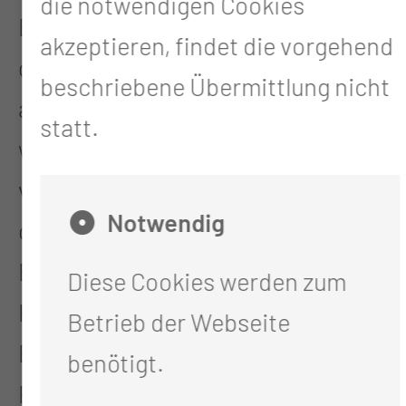
die notwendigen Cookies
Batterie erschöpft, wird der
akzeptieren, findet die vorgehend
gesamte Schrittmacher
beschriebene Übermittlung nicht
ausgetauscht. Die Elektroden
statt.
werden in der Regel weiter
verwendet. In Abhängigkeit von
Notwendig
der zugrunde liegenden
Erkrankung können verschiedene
Diese Cookies werden zum
Herzschrittmachersysteme zum
Betrieb der Webseite
Einsatz kommen. Von
benötigt.
Einkammersystemen spricht man,