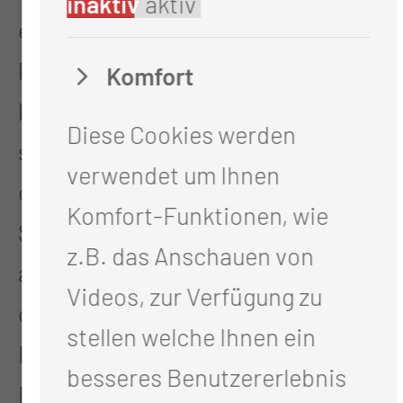
inaktiv
aktiv
eingesetzt. Herzschrittmacher
können auf Veränderungen der
Komfort
körperlichen Belastung mit
Diese Cookies werden
steigendem Herzschlag reagieren
verwendet um Ihnen
oder Herzrasen mildern.
Komfort-Funktionen, wie
Sicherheitsfunktionen überprüfen
z.B. das Anschauen von
automatisch und fortwährend die
Videos, zur Verfügung zu
ordnungsgemäße
stellen welche Ihnen ein
Funktionsfähigkeit des Gerätes.
besseres Benutzererlebnis
Eine Art integrierter