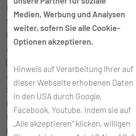
unsere Partner für soziale
Herzschrittmacher unterhalb des
Medien, Werbung und Analysen
Schlüsselbeins implantiert. Die
weiter, sofern Sie alle Cookie-
Elektroden werden direkt über
Optionen akzeptieren.
große Blutgefäße im Brustraum
(Venen) ins Herz vorgeschoben und
Hinweis auf Verarbeitung Ihrer auf
anschließend mit dem
dieser Webseite erhobenen Daten
Schrittmacher verbunden. Jetzt
in den USA durch Google,
kann der Schrittmacher
Facebook, Youtube. Indem sie auf
Informationen über den
„Alle akzeptieren“ klicken, willigen
Herzrhythmus aufnehmen. Schlägt