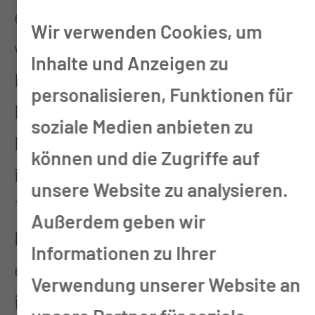
erste tragbare Schrittmacher
Wir verwenden Cookies, um
wurde von dem Medizintechnik-
Inhalte und Anzeigen zu
Ingenieur Earl Bakken 1957 in
personalisieren, Funktionen für
Minneapolis im US-Bundesstaat
soziale Medien anbieten zu
Minnesota entwickelt. Bald folgten
können und die Zugriffe auf
implantierbare Herzschrittmacher.
unsere Website zu analysieren.
1961 wurde in Deutschland von
Außerdem geben wir
Professor Joachim Sykosch
Informationen zu Ihrer
erstmals ein Herzschrittmacher
Verwendung unserer Website an
implantiert. Heute werden