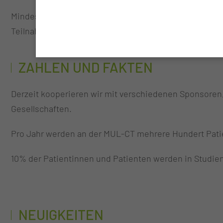
Mindestens einmal jährlich schulen wir unsere Mitarbe
Teilnahme (auch extern) an einem der Kurse nehmen Sie
ZAHLEN UND FAKTEN
Derzeit kooperieren wir mit verschiedenen Sponsoren,
Gesellschaften.
Pro Jahr werden an der MUL-CT mehrere Hundert Patie
10% der Patientinnen und Patienten werden in Studien 
NEUIGKEITEN