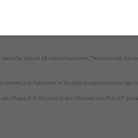
iterinnen und Mitarbeiter in GCP-Kursen für Prüfer und 
 bitte mit uns Kontakt auf.
 darunter aktuell 28 Industriepartner, 7 kommunale Klini
ntinnen und Patienten in Studien eingeschlossen, die H
der Phase II-III Studien in den Kliniken der MUL-CT beha