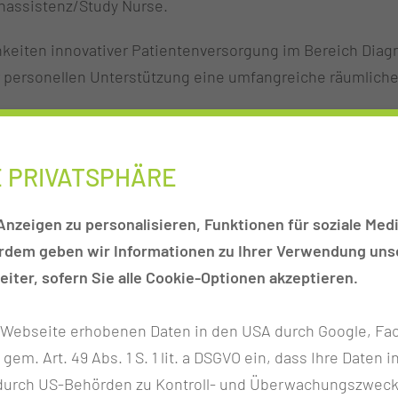
ienassistenz/Study Nurse.
hkeiten innovativer Patientenversorgung im Bereich Diag
r personellen Unterstützung eine umfangreiche räumliche
gang zum Krankenhausinformationssystem
E PRIVATSPHÄRE
m der Dokumentarinnen und Dokumentare und Study Nurses
nzeigen zu personalisieren, Funktionen für soziale Medi
ientinnen und Patienten und gesunden Probandinnen und
erdem geben wir Informationen zu Ihrer Verwendung unse
 zur Temperaturmessung, Wiegen und Blutdruckmessung
iter, sofern Sie alle Cookie-Optionen akzeptieren.
endevices
udienunterlagen
r Webseite erhobenen Daten in den USA durch Google, Fac
h gem. Art. 49 Abs. 1 S. 1 lit. a DSGVO ein, dass Ihre Date
e Lagerungsmöglichkeiten für IMPs bei Raumtemperatur 
n durch US-Behörden zu Kontroll- und Überwachungszwec
 Lagerungsmöglichkeiten für Biomaterialien bei -20°C un