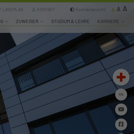
A
A
A
LAGEPLAN
KONTAKT
Kontrastansicht
NG
ZUWEISER
STUDIUM & LEHRE
KARRIERE