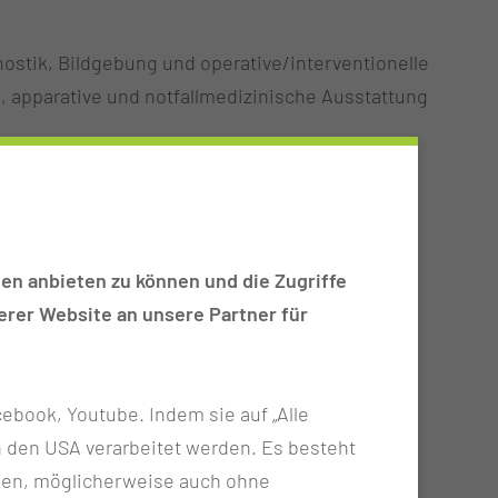
nostik, Bildgebung und operative/interventionelle
, apparative und notfallmedizinische Ausstattung
en anbieten zu können und die Zugriffe
 Probanden inkl. digitaler EKG Aufzeichnung,
rer Website an unsere Partner für
ebook, Youtube. Indem sie auf „Alle
n in den USA verarbeitet werden. Es besteht
und 4°C
ken, möglicherweise auch ohne
d -70°C