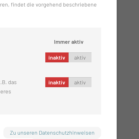
ren, findet die vorgehend beschriebene
linen des Klinikums in Anlehnung an einen
bliert. Hervorzuheben ist die Verfügbarkeit der
Immer aktiv
inaktiv
aktiv
.B. das
inaktiv
aktiv
seres
Zu unseren Datenschutzhinweisen