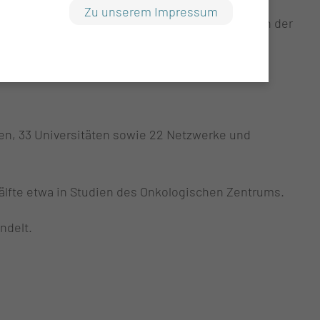
Zu unserem Impressum
Prüfgruppenmitglieder nach AMG. Bei Interesse an der
ken, 33 Universitäten sowie 22 Netzwerke und
älfte etwa in Studien des Onkologischen Zentrums.
ndelt.