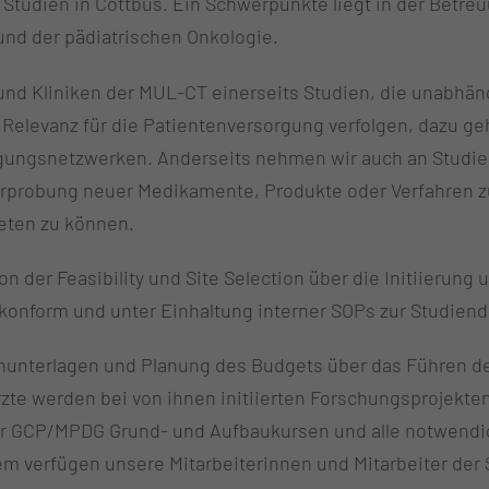
n Studien in Cottbus. Ein Schwerpunkte liegt in der Betre
nd der pädiatrischen Onkologie.
und Kliniken der MUL-CT einerseits Studien, die unabhän
 Relevanz für die Patientenversorgung verfolgen, dazu g
gungsnetzwerken. Anderseits nehmen wir auch an Studien t
Erprobung neuer Medikamente, Produkte oder Verfahren z
ieten zu können.
n der Feasibility und Site Selection über die Initiierung
-konform und unter Einhaltung interner SOPs zur Studien
enunterlagen und Planung des Budgets über das Führen d
 Ärzte werden bei von ihnen initiierten Forschungsprojekt
 GCP/MPDG Grund- und Aufbaukursen und alle notwendigen
em verfügen unsere Mitarbeiterinnen und Mitarbeiter der S