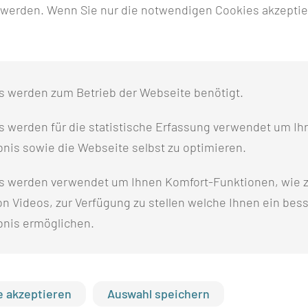
 werden. Wenn Sie nur die notwendigen Cookies akzeptie
ng von Blutprodukten sowie zum Probenversand
iagnostischen und therapeutischen Verfahren aller Diszip
liniken und Instituten im Rahmen von Studien ist gut eta
s werden zum Betrieb der Webseite benötigt.
 werden für die statistische Erfassung verwendet um Ihr
nis sowie die Webseite selbst zu optimieren.
s werden verwendet um Ihnen Komfort-Funktionen, wie z
n Videos, zur Verfügung zu stellen welche Ihnen ein bes
bnis ermöglichen.
 akzeptieren
Auswahl speichern