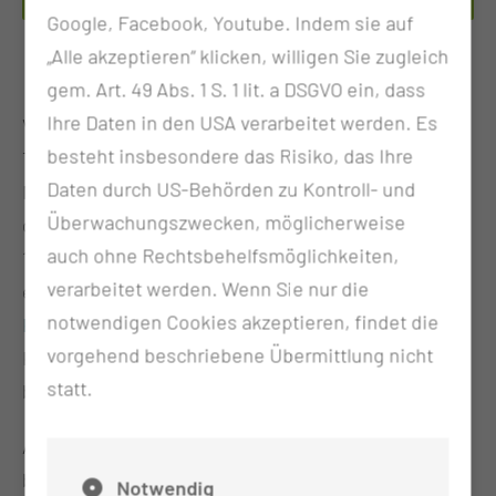
Google, Facebook, Youtube. Indem sie auf
„Alle akzeptieren“ klicken, willigen Sie zugleich
gem. Art. 49 Abs. 1 S. 1 lit. a DSGVO ein, dass
Ihre Daten in den USA verarbeitet werden. Es
Vereinbarkeit von Beruf und Familie ist für das Carl-
besteht insbesondere das Risiko, das Ihre
Thiem-Klinikum traditionell ein wichtiges Thema.
Daten durch US-Behörden zu Kontroll- und
Nach mehrmonatiger Planungsphase konnte auf
Überwachungszwecken, möglicherweise
dem Gelände unseres Gesundheitscampus am
auch ohne Rechtsbehelfsmöglichkeiten,
18.05.2020 eine Kindertagesstätte mit 168 Plätzen
verarbeitet werden. Wenn Sie nur die
eröffnen. Unter der Trägerschaft der Potsdamer
Die
notwendigen Cookies akzeptieren, findet die
Kinderwelt gGmbH
werden ganztags Kinder im
vorgehend beschriebene Übermittlung nicht
Krippen- und Kindergartenalter, von acht Wochen
statt.
bis zum Schuleintritt, betreut.
Alle wichtigen Informationen zu unserer
betriebsnahen Kindertagesstätte finden Sie hier
Notwendig