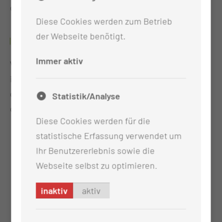
oder in unserem Flyer.
Diese Cookies werden zum Betrieb
der Webseite benötigt.
ANMELDUNG & KONTAKT
Immer aktiv
Wenn Sie sich für einen Betreuungsplatz bei uns
interessieren, können Sie sich registrieren lassen
oder sich mithilfe
Statistik/Analyse
des
Anmeldeformulars
verbindlich anmelden.
Diese Cookies werden für die
statistische Erfassung verwendet um
Ihr Benutzererlebnis sowie die
Webseite selbst zu optimieren.
inaktiv
aktiv