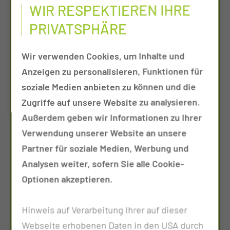
WIR RESPEKTIEREN IHRE
SIE SIND MITARBEITER DES CTK ODER
PRIVATSPHÄRE
DER TOCHTERGESELLSCHAFTEN?
Tel.:
+49 355 46 2253
Wir verwenden Cookies, um Inhalte und
Per E-Mail kontaktieren
Anzeigen zu personalisieren, Funktionen für
soziale Medien anbieten zu können und die
Zugriffe auf unsere Website zu analysieren.
SIE SIND KEIN MITARBEITER DES CTK?
Außerdem geben wir Informationen zu Ihrer
Tel.:
+49 331 70 4760
Verwendung unserer Website an unsere
Per E-Mail kontaktieren
Partner für soziale Medien, Werbung und
Analysen weiter, sofern Sie alle Cookie-
Optionen akzeptieren.
SIE MÖCHTEN DEN NEWSLETTER
ERHALTEN?
Hinweis auf Verarbeitung Ihrer auf dieser
Per E-Mail kontaktieren
Webseite erhobenen Daten in den USA durch