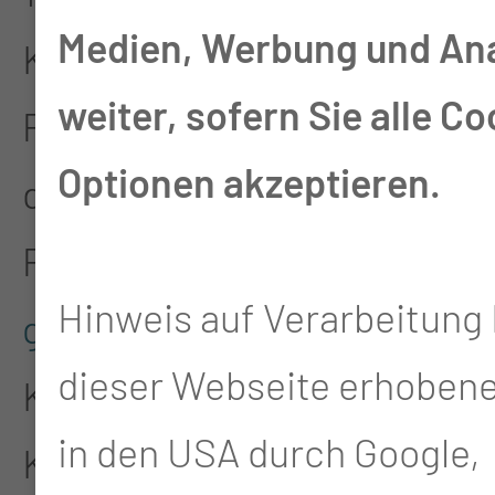
Medien, Werbung und An
Kindertagesstätte mit 168
weiter, sofern Sie alle Co
Plätzen eröffnen. Unter
Optionen akzeptieren.
der Trägerschaft der
Potsdamer
Die Kinderwelt
Hinweis auf Verarbeitung 
gGmbH
werden ganztags
dieser Webseite erhoben
Kinder im Krippen- und
in den USA durch Google,
Kindergartenalter,