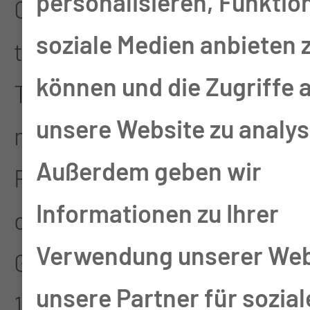
personalisieren, Funktio
Carl-Thiem-Klinikum
soziale Medien anbieten 
traditionell ein wichtiges
können und die Zugriffe 
Thema. Nach
unsere Website zu analys
mehrmonatiger
Außerdem geben wir
Planungsphase konnte auf
Informationen zu Ihrer
dem Gelände unseres
Verwendung unserer Web
Gesundheitscampus am
unsere Partner für sozial
18.05.2020 eine