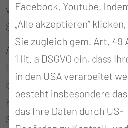
Facebook, Youtube. Indem
von acht Wochen bis zum
„Alle akzeptieren“ klicken,
Schuleintritt, betreut.
Sie zugleich gem. Art. 49 A
Alle wichtigen
1 lit. a DSGVO ein, dass Ih
Informationen zu unserer
in den USA verarbeitet we
betriebsnahen
besteht insbesondere das 
Kindertagesstätte finden
das Ihre Daten durch US-
Sie hier oder in unserem