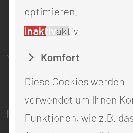
info@mul-ct.de
optimieren.
mul-ct.de
inaktiv
aktiv
ADRESSE
Komfort
Medizinische Universität Lausit
Thiemstr. 111
Diese Cookies werden
03048 Cottbus
verwendet um Ihnen Ko
RECHTLICHES
Funktionen, wie z.B. da