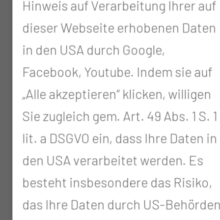
Hinweis auf Verarbeitung Ihrer auf
Ernennung zum Oberarzt der
dieser Webseite erhobenen Daten
HNO-Klinik des Carl-Thiem-
in den USA durch Google,
Klinikums Cottbus
Facebook, Youtube. Indem sie auf
12/2004
„Alle akzeptieren“ klicken, willigen
Prüfung zum Facharzt für Hals-
Sie zugleich gem. Art. 49 Abs. 1 S. 1
Nasen-Ohren-Heilkunde
lit. a DSGVO ein, dass Ihre Daten in
01/2002 – 12/2004
den USA verarbeitet werden. Es
HNO-Weiterbildungsassistent
besteht insbesondere das Risiko,
an der HNO-Klinik des Carl-
das Ihre Daten durch US-Behörde
Thiem-Klinikums Cottbus