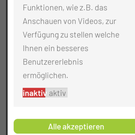
Funktionen, wie z.B. das
KONTAKT
Anschauen von Videos, zur
0355 46 -0
Verfügung zu stellen welche
info@mul-ct.de
Ihnen ein besseres
mul-ct.de
Benutzererlebnis
ADRESSE
ermöglichen.
Medizinische Universität Lausitz - Carl
inaktiv
aktiv
Thiemstr. 111
03048 Cottbus
Alle akzeptieren
RECHTLICHES