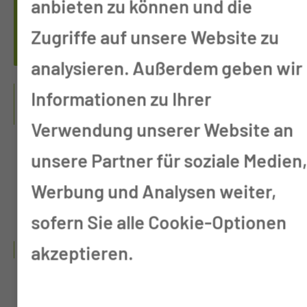
anbieten zu können und die
THO­MAS WOG­GON
Zugriffe auf unsere Website zu
analysieren. Außerdem geben wir
FACHGEBIETE &
Informationen zu Ihrer
QUALIFIKATIONEN
Verwendung unserer Website an
unsere Partner für soziale Medien
Facharzt für Hals-Nasen-
Werbung und Analysen weiter,
Ohrenheilkunde
sofern Sie alle Cookie-Optionen
WERDEGANG
akzeptieren.
01/2011