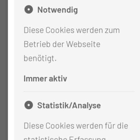
Notwendig
06/1995 – 11/1996
AIP am Lister Krankenhaus
Diese Cookies werden zum
Hannover
Betrieb der Webseite
10/1987 – 06/1994
benötigt.
Studium der Humanmedizin an
Immer aktiv
der Medizinischen Hochschule
Hannover (Examen)
Statistik/Analyse
Diese Cookies werden für die
statistische Erfassung