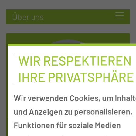
WIR RESPEKTIEREN
IHRE PRIVATSPHÄRE
Wir verwenden Cookies, um Inhalt
und Anzeigen zu personalisieren,
OBERARZT HNO-KRANKHEITEN,
Funktionen für soziale Medien
KOPF- & HALSCHIRURGIE