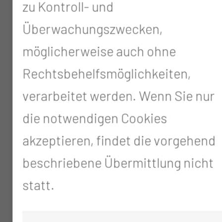
zu Kontroll- und
01/1997 – 12/1999
Überwachungszwecken,
HNO-Weiterbildungsassistent
möglicherweise auch ohne
in der HNO-Praxis Dr. med.
Rechtsbehelfsmöglichkeiten,
Herbert Maskow und Prof. Dr.
verarbeitet werden. Wenn Sie nur
med. Klaus Kuhl mit operativer
die notwendigen Cookies
und konserv. Belegabteilung an
akzeptieren, findet die vorgehend
den Städtischen Kliniken
beschriebene Übermittlung nicht
Delmenhorst, Niedersachsen
statt.
12/1996
Approbation als Arzt