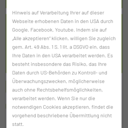
Hinweis auf Verarbeitung Ihrer auf dieser
Webseite erhobenen Daten in den USA durch
VIS­ZE­RALON­KO­LO­GI­SCHES ZEN­TRUM
Google, Facebook, Youtube. Indem sie auf
Tel.:
+49 355 46 2327
„Alle akzeptieren“ klicken, willigen Sie zugleich
Fax: +49 355 46 2337
gem. Art. 49 Abs. 1 S. 1 lit. a DSGVO ein, dass
Per E-Mail kontaktieren
Ihre Daten in den USA verarbeitet werden. Es
besteht insbesondere das Risiko, das Ihre
Daten durch US-Behörden zu Kontroll- und
Überwachungszwecken, möglicherweise
BITTE INFORMIEREN SIE SICH AUF DEN
auch ohne Rechtsbehelfsmöglichkeiten,
SEITEN DES
verarbeitet werden. Wenn Sie nur die
VISZERALONKOLOGISCHEN ZENTRUMS
notwendigen Cookies akzeptieren, findet die
vorgehend beschriebene Übermittlung nicht
statt.