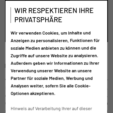
FORT- UND WEI­TER­BIL­DUNGS­ZEN­
WIR RESPEKTIEREN IHRE
TRUM
PRIVATSPHÄRE
Tel.:
+49 355 46 79114
Wir verwenden Cookies, um Inhalte und
Per E-Mail kontaktieren
Anzeigen zu personalisieren, Funktionen für
soziale Medien anbieten zu können und die
Zugriffe auf unsere Website zu analysieren.
Außerdem geben wir Informationen zu Ihrer
HERZLICH WILLKOMMEN!
Verwendung unserer Website an unsere
Partner für soziale Medien, Werbung und
Wir bieten vielfältige Bildungsangebote für
Analysen weiter, sofern Sie alle Cookie-
Fachkräfte im Gesundheitswesen. Unser Ziel ist es,
Optionen akzeptieren.
dir die Werkzeuge und Ressourcen bereitzustellen,
um deine berufliche Entwicklung voranzutreiben. In
Hinweis auf Verarbeitung Ihrer auf dieser
einer sich ständig weiterentwickelnden Welt, ist es