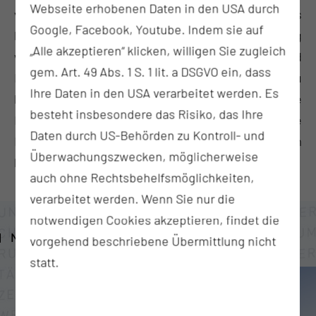
Webseite erhobenen Daten in den USA durch
von entscheidender Bedeutung, dass wir uns
Google, Facebook, Youtube. Indem sie auf
kontinuierlich weiterbilden, um den stetig
„Alle akzeptieren“ klicken, willigen Sie zugleich
wachsenden Anforderungen und
gem. Art. 49 Abs. 1 S. 1 lit. a DSGVO ein, dass
Herausforderungen gerecht zu werden. Bist du
Ihre Daten in den USA verarbeitet werden. Es
bereit, dein Wissen zu erweitern und deine
besteht insbesondere das Risiko, das Ihre
Erfahrungen zu vertiefen? Starte noch heute deine
Daten durch US-Behörden zu Kontroll- und
Reise zu lebenslangem Lernen und deinem
Überwachungszwecken, möglicherweise
beruflichen Erfolg.
auch ohne Rechtsbehelfsmöglichkeiten,
verarbeitet werden. Wenn Sie nur die
notwendigen Cookies akzeptieren, findet die
NEUIGKEITEN
vorgehend beschriebene Übermittlung nicht
statt.