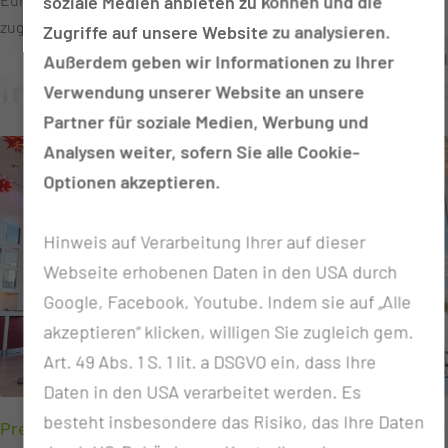
soziale Medien anbieten zu können und die
zugute und unterstützt damit ein Angebot, das jungen
Zugriffe auf unsere Website zu analysieren.
Patientinnen und Patienten Freude und Abwechslung im
zum Artikel
Außerdem geben wir Informationen zu Ihrer
Klinikalltag schenkt. Die Spendensumme wurde im Rahmen der
Verwendung unserer Website an unsere
Kalenderausgabe der Apotheke gesammelt. Dabei baten die
Partner für soziale Medien, Werbung und
Mitarbeitenden ihre Kundinnen und Kunden um eine kleine
Analysen weiter, sofern Sie alle Cookie-
Spende. Insgesamt wurden rund 700 Kalender verteilt. Auf diese
Optionen akzeptieren.
Weise kamen 760 Euro zusammen. Die Apotheke stockte den
Betrag anschließend auf 1.000 Euro auf. Antje Wienhold,
Hinweis auf Verarbeitung Ihrer auf dieser
Inhaberin der Apotheke am Klinikum, übergab die Spende an Frau
Dr. Holfeld (Mitte). Die Spendenübergabe am Kindertag
Webseite erhobenen Daten in den USA durch
unterstreicht den besonderen Gedanken der Aktion: Kindern ein
Google, Facebook, Youtube. Indem sie auf „Alle
Lächeln zu schenken und sie in einer herausfordernden Zeit ihres
akzeptieren“ klicken, willigen Sie zugleich gem.
Lebens zu unterstützen.
Art. 49 Abs. 1 S. 1 lit. a DSGVO ein, dass Ihre
Daten in den USA verarbeitet werden. Es
besteht insbesondere das Risiko, das Ihre Daten
Premiere für unseren Wunschbaum