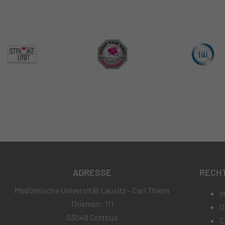
ADRESSE
RECH
Medizinische Universität Lausitz - Carl Thiem
I
Thiemstr. 111
D
03048 Cottbus
C