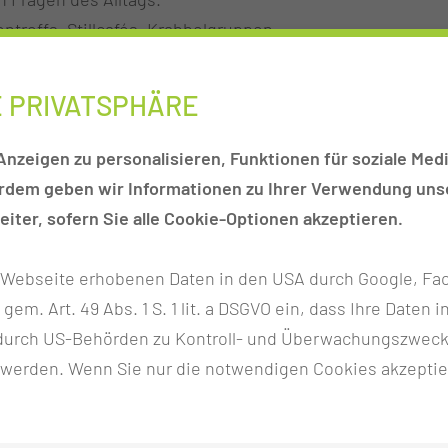
ntreffs, Stillcafés, Krabbelgruppen.
abys und Kleinkinder, Gesunde Ernährung – Kochen für B
Informationen für die gesunde Entwicklung des Kindes.
E PRIVATSPHÄRE
nzeigen zu personalisieren, Funktionen für soziale Medi
 -pate oder Kooperationspartner mitmachen möchte, kann
erdem geben wir Informationen zu Ihrer Verwendung unse
iter, sofern Sie alle Cookie-Optionen akzeptieren.
r Webseite erhobenen Daten in den USA durch Google, Fac
h gem. Art. 49 Abs. 1 S. 1 lit. a DSGVO ein, dass Ihre Date
n durch US-Behörden zu Kontroll- und Überwachungszwec
 werden. Wenn Sie nur die notwendigen Cookies akzeptie