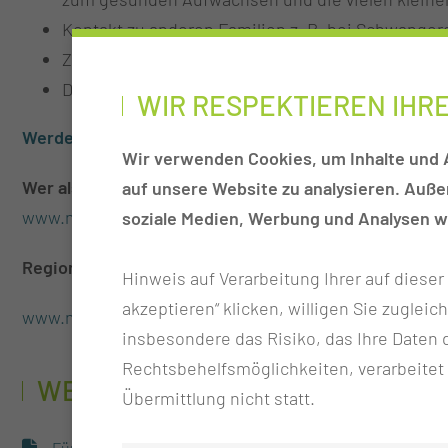
Kontakt zu anderen Familien z. B. bei Schwangere
Zugang zu Angeboten wie Erste-Hilfe-Kurse für B
Das Familienhandbuch mit wertvollen Tipps und 
WIR RESPEKTIEREN IHR
Werden auch Sie Pate!
Wir verwenden Cookies, um Inhalte und A
Wer als Familie, ehrenamtliche/r Familienpatin oder
auf unsere Website zu analysieren. Auß
www.netzwerk-gesunde-kinder.de→
soziale Medien, Werbung und Analysen we
Regionale Aktivitäten in Cottbus sind hier zu finden:
Hinweis auf Verarbeitung Ihrer auf diese
akzeptieren“ klicken, willigen Sie zugleic
www.netzwerk-gesunde-kinder.de/cottbus/→
insbesondere das Risiko, das Ihre Date
Rechtsbehelfsmöglichkeiten, verarbeitet
WEITERE INFORMATIONEN
Übermittlung nicht statt.
Für ei­nen ge­sun­den Start ins Le­ben. (174.37 KB)