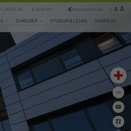
A
A
A
LAGEPLAN
KONTAKT
Kontrastansicht
NG
ZUWEISER
STUDIUM & LEHRE
KARRIERE