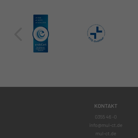
KONTAKT
0355 46 -0
info@mul-ct.de
mul-ct.de