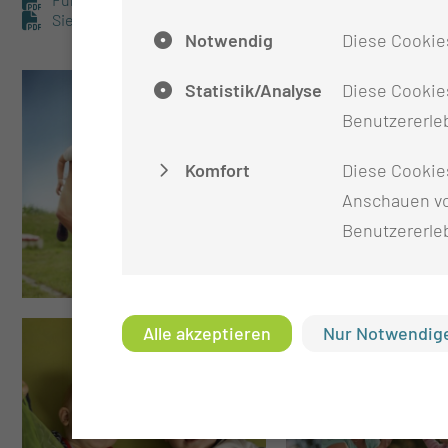
Sie er­war­ten ein Kind/ sind ge­ra­de El­tern ge­wor­den? (192
Notwendig
Diese Cookie
Statistik/Analyse
Diese Cookies
Benutzererleb
Komfort
Diese Cookie
Anschauen vo
Benutzererle
Alle akzeptieren
Nur Notwendige