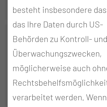
besteht insbesondere das 
das Ihre Daten durch US-
Fort- und
Behörden zu Kontroll- un
Weiterbildungszentr
Überwachungszwecken,
Tel.:
+49 355 46 79114
möglicherweise auch ohn
Per E-Mail kontaktieren
Rechtsbehelfsmöglichkei
verarbeitet werden. Wenn