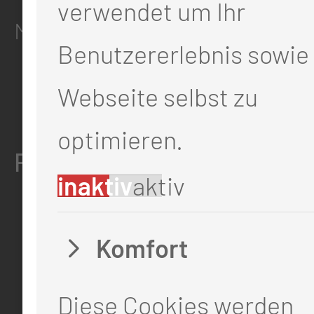
verwendet um Ihr
Medizinische Universität Lausit
Benutzererlebnis sowie 
Thiemstr. 111
Webseite selbst zu
03048 Cottbus
optimieren.
RECHTLICHES
inaktiv
aktiv
Impressum
Komfort
Datenschutz
Cookie-Einstellungen
Diese Cookies werden