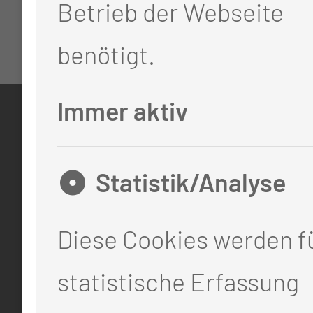
Betrieb der Webseite
benötigt.
Immer aktiv
KONTAKT
0355 46 -0
Statistik/Analyse
info@mul-ct.de
Diese Cookies werden fü
mul-ct.de
statistische Erfassung
ADRESSE