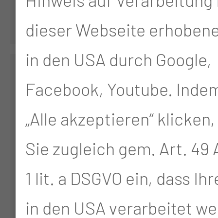
dieser Webseite erhoben
in den USA durch Google,
Lausitzer ATA-OTA
Facebook, Youtube. Indem
Schule
„Alle akzeptieren“ klicken,
Welzower Strasse 25a, 03
Sie zugleich gem. Art. 49 A
Cottbus
1 lit. a DSGVO ein, dass Ih
Tel.:
+49 355 46 1968
in den USA verarbeitet we