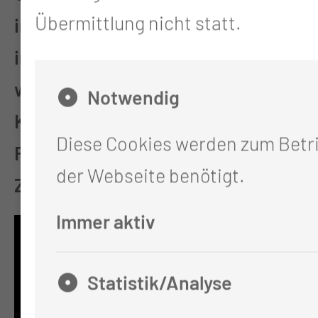
Übermittlung nicht statt.
interdisziplinären und
interprofessionellen Team stellen
wir für Sie ein hohes Maß an
Notwendig
Kontinuität, eine hohe
Diese Cookies werden zum Betr
Fachkompetenz und
der Webseite benötigt.
Zuverlässigkeit sicher
.
Immer aktiv
Statistik/Analyse