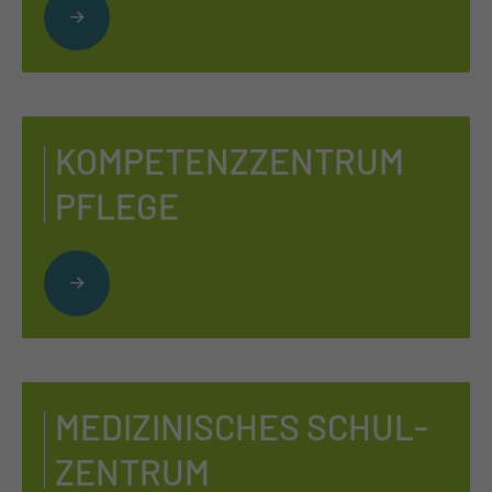
KOM­PE­TENZ­ZEN­TRUM
PFLE­GE
ME­DI­ZI­NI­SCHES SCHUL­
ZEN­TRUM