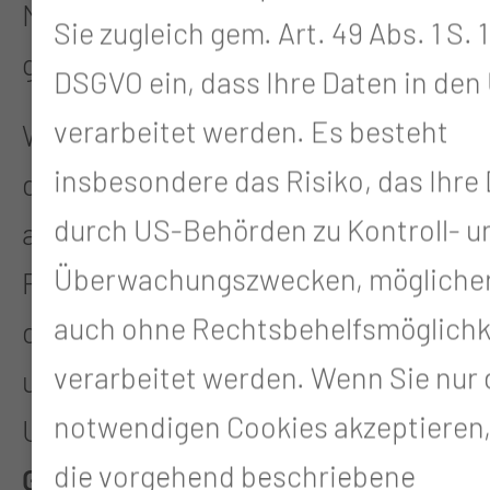
Medizinexperten und Forscher aus
Sie zugleich gem. Art. 49 Abs. 1 S. 1 
ganz Europa Impulse aus Cottbus.
DSGVO ein, dass Ihre Daten in den
verarbeitet werden. Es besteht
Wir wissen, dass die Vielfältigkeit
insbesondere das Risiko, das Ihre
der Versorgungslandschaft und ein
durch US-Behörden zu Kontroll- u
akuter Klinikaufenthalt für unsere
Überwachungszwecken, mögliche
Patientinnen und Patienten und
auch ohne Rechtsbehelfsmöglichk
deren Angehörigen oft mit
verarbeitet werden. Wenn Sie nur 
ungewohnten und belastenden
notwendigen Cookies akzeptieren,
Umständen verbunden ist.
die vorgehend beschriebene
Gemeinsam mit unserem