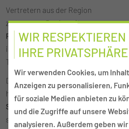
Vertretern aus der Region
zusammen. Der
Lausitzer
WIR RESPEKTIEREN
Pflegekongress in Cottbus
istdafür ein wesentlicher
IHRE PRIVATSPHÄRE
Treffpunkt im Jahr.
Wir verwenden Cookies, um Inhal
Die Lausitz befindet sich darüber
Anzeigen zu personalisieren, Fun
hinaus im spannenden
für soziale Medien anbieten zu k
Strukturwandel
. Gemeinsam
und die Zugriffe auf unsere Websi
schrittweise in der Region
analysieren. Außerdem geben wir