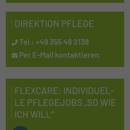
DI­REK­TI­ON PFLE­GE
Tel.:
+49 355 46 2138
Per E-Mail kontaktieren
FLEX­CA­RE: IN­DI­VI­DU­EL­
LE PFLE­GE­JOBS „SO WIE
ICH WILL“