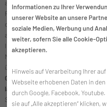
aufgebaute Netzwerke (wie der
Informationen zu Ihrer Verwendu
Pflegebund Lausitz) ermöglichen
unserer Website an unsere Partne
den direkten Austausch zwischen
soziale Medien, Werbung und Ana
allen Akteuren. Insbesondere
weiter, sofern Sie alle Cookie-Op
Innovationen werden so in der
akzeptieren.
Modellregion entwickelt und
übertragen. Die Neuordnung der
Hinweis auf Verarbeitung Ihrer auf
Gesundheitsversorgung im
Webseite erhobenen Daten in den
ländlichen Raum
ist ein
durch Google, Facebook, Youtube.
Schwerpunkt. Hier erwarten sich
sie auf „Alle akzeptieren“ klicken, w