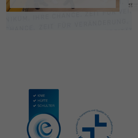
PFLEGESTÜTZPUNKT NUN AUCH
AUF DER ÜBERGANGSPFLEGE
DER MUL – CT