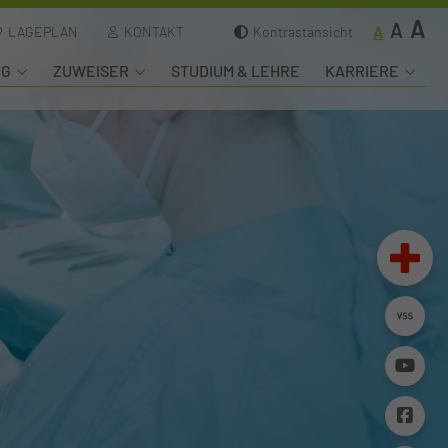
A
A
A
LAGEPLAN
KONTAKT
Kontrastansicht
NG
ZUWEISER
STUDIUM & LEHRE
KARRIERE