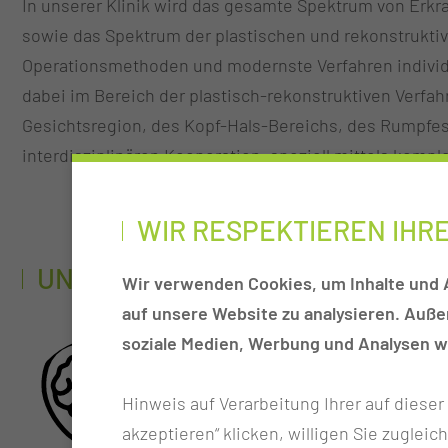
In unserer Klinik wird das gesamte Spektrum von Erk
sowie das Spektrum der plastischen und rekonstrukti
Operationsmethoden und modernste Verfahren individ
dabei im Bereich der plastisch-rekonstruktiven Verfahr
Gesichtsregion, des Kopf-Hals-Bereichs, des Rumpfes,
interdisziplinären Kooperation, speziell mittels komp
WIR RESPEKTIEREN IHR
UNSERE ZERTIFIZIERTEN ZENTR
Wir verwenden Cookies, um Inhalte und A
auf unsere Website zu analysieren. Auß
soziale Medien, Werbung und Analysen we
Interdisziplinäres
Hinweis auf Verarbeitung Ihrer auf diese
Schädelbasiszentrum
akzeptieren“ klicken, willigen Sie zugleic