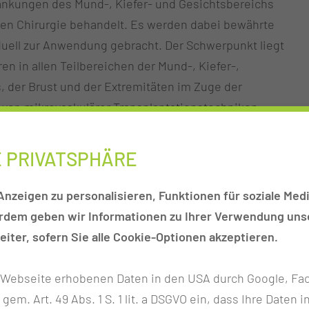
rankungen des Mund-, Kiefer- und Gesichtsbereichs
ven Chirurgie behandelt. Es werden dabei bewährte
uell zur Anwendung gebracht. Der Schwerpunkt liegt
en in allen Teilbereichen der Mund-, Kiefer-,
 der Brust und der Extremitäten im Zuge der
lexer, mikrovaskulärer Transplantationstechniken.
E PRIVATSPHÄRE
EN
nzeigen zu personalisieren, Funktionen für soziale Medi
erdem geben wir Informationen zu Ihrer Verwendung unse
iter, sofern Sie alle Cookie-Optionen akzeptieren.
Kopf-Hals-Tumor-
r Webseite erhobenen Daten in den USA durch Google, Fac
Zentrum
h gem. Art. 49 Abs. 1 S. 1 lit. a DSGVO ein, dass Ihre Date