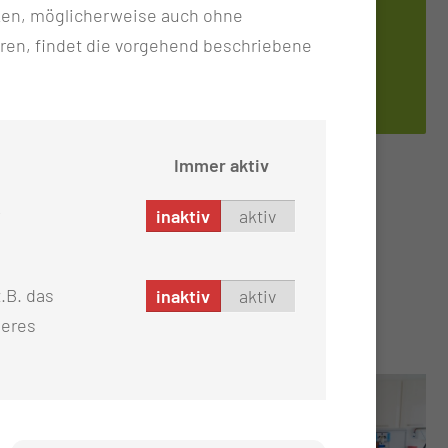
ken, möglicherweise auch ohne
ren, findet die vorgehend beschriebene
SO FINDEN SIE UNS
finder.ctk.de
Immer aktiv
inaktiv
aktiv
.B. das
inaktiv
aktiv
seres