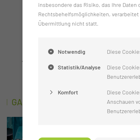
insbesondere das Risiko, das Ihre Date
Rechtsbehelfsmöglichkeiten, verarbeitet
Übermittlung nicht statt.
Brustzentrum
Tel.:
+49 355 46 2370
Notwendig
Diese Cookie
Per E-Mail kontaktieren
Statistik/Analyse
Diese Cookies
Benutzererleb
Komfort
Diese Cookie
GALERIE
Anschauen vo
Benutzererle