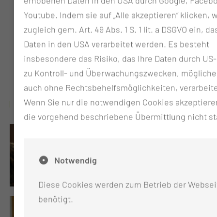
erhobenen Daten in den USA durch Google, Faceb
Youtube. Indem sie auf „Alle akzeptieren“ klicken, w
120
zugleich gem. Art. 49 Abs. 1 S. 1 lit. a DSGVO ein, da
Daten in den USA verarbeitet werden. Es besteht
Patientinnen und Patienten behandeln wir jährlich
insbesondere das Risiko, das Ihre Daten durch U
in der psychosomatischen Abteilung
zu Kontroll- und Überwachungszwecken, möglich
auch ohne Rechtsbehelfsmöglichkeiten, verarbeit
Wenn Sie nur die notwendigen Cookies akzeptieren
GALERIE
die vorgehend beschriebene Übermittlung nicht sta
Notwendig
Diese Cookies werden zum Betrieb der Websei
benötigt.