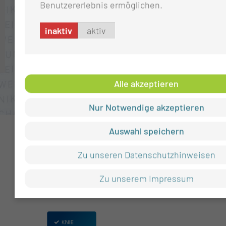
Benutzererlebnis ermöglichen.
inaktiv
aktiv
EIN
PF
ZWISCHEN SOZIALPSYCHIATRISCHER
VERSORGUNG UND UNIVERSITÄREM
ANSPRUCH
Alle akzeptieren
Nur Notwendige akzeptieren
Auswahl speichern
Zu unseren Datenschutzhinweisen
Zu unserem Impressum