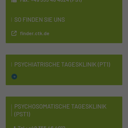
SO FINDEN SIE UNS
finder.ctk.de
PSYCH­IA­TRI­SCHE TA­GES­KLI­NIK (PT1)
PSY­CHO­SO­MA­TI­SCHE TA­GES­KLI­NIK
(PST1)
Tel.:
+49 355 46 4012