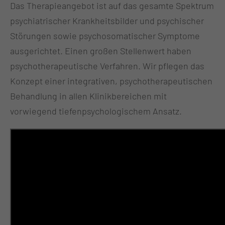
Das Therapieangebot ist auf das gesamte Spektrum
psychiatrischer Krankheitsbilder und psychischer
Störungen sowie psychosomatischer Symptome
ausgerichtet. Einen großen Stellenwert haben
psychotherapeutische Verfahren. Wir pflegen das
Konzept einer integrativen, psychotherapeutischen
Behandlung in allen Klinikbereichen mit
vorwiegend tiefenpsychologischem Ansatz.