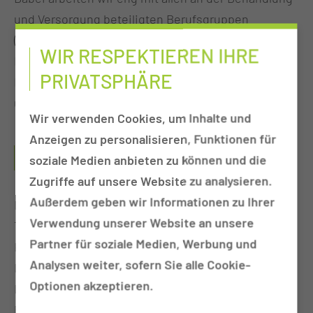
und Versorgung beteiligten Berufsgruppen
(Sozialarbeit, Psychologie, Physiotherapie,
WIR RESPEKTIEREN IHRE
Ergotherapie, Logopädie) sowie Expertinnen und
PRIVATSPHÄRE
Experten (Wundmanagement, Ernährungsberatung
und Diabetesberatung) zusammen.
Wir verwenden Cookies, um Inhalte und
Anzeigen zu personalisieren, Funktionen für
WAS SIND TÄTIGKEITSSCHWERPUNKTE DIESES
soziale Medien anbieten zu können und die
PFLEGEBEREICHS?
Zugriffe auf unsere Website zu analysieren.
Außerdem geben wir Informationen zu Ihrer
Die Pneumologie (Lungenerkrankungen) ist ein
Verwendung unserer Website an unsere
Teilgebiet der Inneren Medizin mit einem breiten
Partner für soziale Medien, Werbung und
Krankheitsspektrum, dies reicht von pulmonalen
Analysen weiter, sofern Sie alle Cookie-
Infektionen, wie akuten Bronchitiden über
Optionen akzeptieren.
Lungenentzündungen, deren Erreger Bakterien,
Pilze oder Viren sein können, bis hin zu schweren