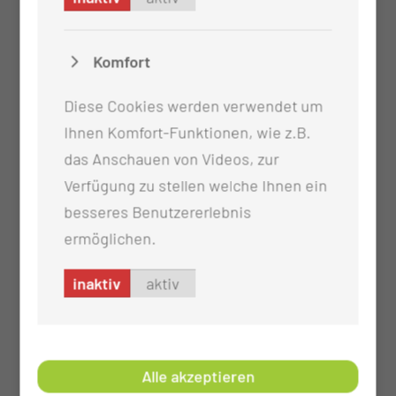
gegeben wird und sie für diesen Patienten
und dessen Angehörige eine feste
Ansprechpartnerin oder ein fester
Komfort
Ansprechpartner ist
Diese Cookies werden verwendet um
Die Unterweisungen durch eine Kinästhetik
Ihnen Komfort-Funktionen, wie z.B.
Trainerin erfolgt regelmäßig (Kinästhetik ist
das Anschauen von Videos, zur
die Lehre von der Bewegungsempfindung und
Verfügung zu stellen welche Ihnen ein
ein Konzept der menschlichen Bewegung)
besseres Benutzererlebnis
Es arbeiten auf unserer Station Pflegende die
ermöglichen.
Weiterbildungsmodule des onkologischen
Zentrums belegt haben
inaktiv
aktiv
Die Schüler werden durch extra ausgebildete
Mentoren und Praxisanleiter betreut
Alle akzeptieren