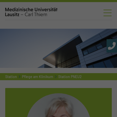
Station
Pflege am Klinikum
Station PNEU2