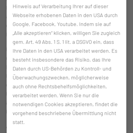
Hinweis auf Verarbeitung Ihrer auf dieser
Infektionen, bei denen es zur Mitbeteiligung
Webseite erhobenen Daten in den USA durch
anderer Organsysteme kommen kann. Sie umfasst
Google, Facebook, Youtube. Indem sie auf
die Prophylaxe, Erkennung und konservative
„Alle akzeptieren“ klicken, willigen Sie zugleich
Behandlung von diesen Erkrankungen.
gem. Art. 49 Abs. 1 S. 1 lit. a DSGVO ein, dass
In unserem Bereich werden Patienten betreut, vor
Ihre Daten in den USA verarbeitet werden. Es
und nach Untersuchungen und Eingriffen, wie zum
besteht insbesondere das Risiko, das Ihre
Beispiel, Bronchoskopien oder Punktionen der
Daten durch US-Behörden zu Kontroll- und
Pleura. Es besteht eine enge Zusammenarbeit mit
Überwachungszwecken, möglicherweise
dem Onkologischen Zentrum. Auch onkologische
auch ohne Rechtsbehelfsmöglichkeiten,
Pflegevisiten werden durchgeführt, um uns
verarbeitet werden. Wenn Sie nur die
anvertrauten Patienten und deren Angehörigen,
notwendigen Cookies akzeptieren, findet die
körperlich, geistig und seelisch zu stärken.
vorgehend beschriebene Übermittlung nicht
statt.
Am Herzen liegt uns ebenfalls unserer „beruflicher