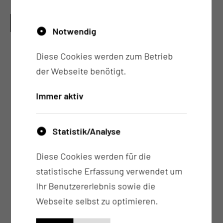
WELCHE QUALIFIKATIONEN HABEN UNSERE
MITARBEITERINNEN UND MITARBEITER?
Notwendig
Diese Cookies werden zum Betrieb
unser Pflegeteam setzt sich aus
der Webseite benötigt.
unterschiedlichen Qualifikationen und
Professionen zusammen
Immer aktiv
Primärpflegekraft bedeutet, dass für die
Betreuung und Organisation des Aufenthaltes
von Patientinnen und Patienten von der
Statistik/Analyse
Aufnahme bis zur Entlassung die
Diese Cookies werden für die
Verantwortung in die Hände einer Pflegekraft
statistische Erfassung verwendet um
gegeben wird und sie für diesen Patienten
Ihr Benutzererlebnis sowie die
und dessen Angehörige eine feste
Webseite selbst zu optimieren.
Ansprechpartnerin oder ein fester
Ansprechpartner ist