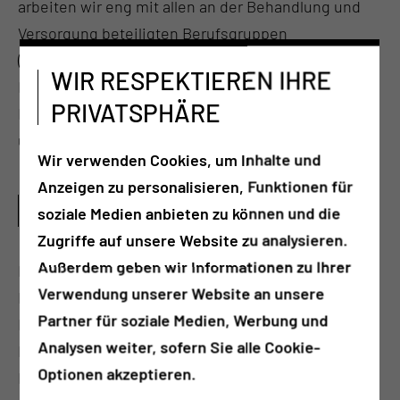
arbeiten wir eng mit allen an der Behandlung und
Versorgung beteiligten Berufsgruppen
(Sozialdienst, Psychologie, Physiotherapie,
WIR RESPEKTIEREN IHRE
Ergotherapie, Logopädie) sowie Expertinnen und
PRIVATSPHÄRE
Experten (Wundmanagement, Ernährungsberatung
und Diabetesberatung) zusammen.
Wir verwenden Cookies, um Inhalte und
Anzeigen zu personalisieren, Funktionen für
WAS SIND TÄTIGKEITSSCHWERPUNKTE DIESES
soziale Medien anbieten zu können und die
PFLEGEBEREICHS?
Zugriffe auf unsere Website zu analysieren.
Außerdem geben wir Informationen zu Ihrer
Die Kardiologie ist ein Teilgebiet der Inneren
Verwendung unserer Website an unsere
Medizin, es werden akute Erkrankungen des
Partner für soziale Medien, Werbung und
Herzens behandelt, es kann eine umfangreiche
Analysen weiter, sofern Sie alle Cookie-
Diagnostik und Behandlung von chronischen Herz-
Optionen akzeptieren.
Kreislauferkrankungen, wie zum Beispiel