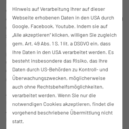
Bluthochdruck und Herzmuskelerkrankungen,
Hinweis auf Verarbeitung Ihrer auf dieser
durchgeführt werden. In unserem Bereich betreuen
Webseite erhobenen Daten in den USA durch
die Pflegenden Patientinnen und Patienten, vor und
Google, Facebook, Youtube. Indem sie auf
nach Untersuchungen und Eingriffen, welche die
„Alle akzeptieren“ klicken, willigen Sie zugleich
Strukturen des Herzens darstellen oder und die
gem. Art. 49 Abs. 1 S. 1 lit. a DSGVO ein, dass
Funktion messen und kontrollieren. Als
Ihre Daten in den USA verarbeitet werden. Es
professionelles, kardiologisches Pflegeteam
besteht insbesondere das Risiko, das Ihre
unterstützen wir diese Arbeit. Wir sind informiert
Daten durch US-Behörden zu Kontroll- und
über Ihren Behandlungsplan und unterstützen Sie
Überwachungszwecken, möglicherweise
mit patientenorientierter und aktivierender Pflege.
auch ohne Rechtsbehelfsmöglichkeiten,
Am Herzen liegt uns ebenfalls unserer „beruflicher
verarbeitet werden. Wenn Sie nur die
Nachwuchs“. Auf unserer Station werden
notwendigen Cookies akzeptieren, findet die
Auszubildende zum Gesundheits- und
vorgehend beschriebene Übermittlung nicht
Krankenpflegehelfer angeleitet und geschult.
statt.