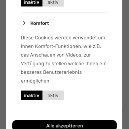
inaktiv
aktiv
die Unterweisungen durch eine Kinästhetik-
Trainerin erfolgt regelmäßig (Kinästhetik ist
Komfort
die Lehre von der Bewegungsempfindung und
ein Konzept der menschlichen Bewegung)
Diese Cookies werden verwendet um
Fachschwestern für stationäre Pflege arbeiten
Ihnen Komfort-Funktionen, wie z.B.
auf unserer Station
das Anschauen von Videos, zur
Die Ausbildung der Auzubildenden und
Verfügung zu stellen welche Ihnen ein
Studierenden hat eine hohe Bedeutung. Die
besseres Benutzererlebnis
erforderlichen Praxiseinsätze und
ermöglichen.
verschiedene Großprojekte zur Integration,
werden durch extra ausgebildete Mentorinnen
inaktiv
aktiv
bzw. Mentoren und hauptamtliche
Praxisanleiterinnen bzw. Praxisanleiter betreut
Alle akzeptieren