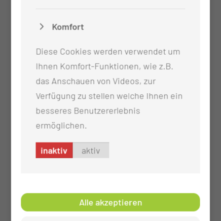
des Aufenthaltes eines Patienten, dass von
der Aufnahme bis zur Entlassung die
Komfort
Verantwortung in die Hände einer Pflegekraft
gegeben wird und sie, für diese und seine
Diese Cookies werden verwendet um
Angehörigen ein fester Ansprechpartner ist
Ihnen Komfort-Funktionen, wie z.B.
die Unterweisungen durch eine Kinästhetik-
das Anschauen von Videos, zur
Trainerin erfolgt regelmäßig (Kinästhetik ist
Verfügung zu stellen welche Ihnen ein
die Lehre von der Bewegungsempfindung und
besseres Benutzererlebnis
ein Konzept der menschlichen Bewegung)
ermöglichen.
die Schüler der Medizinischen Schule werden
durch extra ausgebildete Mentoren und
inaktiv
aktiv
Praxisanleiter betreut
Alle akzeptieren