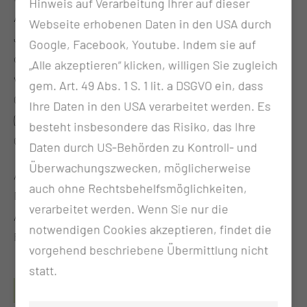
Hinweis auf Verarbeitung Ihrer auf dieser
Allgemeinmedizin mit dem Anspruch, Kinder und
Webseite erhobenen Daten in den USA durch
Jugendliche im Kontext ihrer Lebenswelt
Google, Facebook, Youtube. Indem sie auf
ganzheitlich und umfassend zu betreuen. Hier
„Alle akzeptieren“ klicken, willigen Sie zugleich
versorgen wir kleine und größere Patienten aus den
gem. Art. 49 Abs. 1 S. 1 lit. a DSGVO ein, dass
Gebieten der Neuropädiatrie und Epileptologie
Ihre Daten in den USA verarbeitet werden. Es
(Kinder mit epileptischen Anfällen), pädiatrische
besteht insbesondere das Risiko, das Ihre
Onkologie und pädiatrische Rheumatologie.
Daten durch US-Behörden zu Kontroll- und
Überwachungszwecken, möglicherweise
Am Herzen liegt uns ebenfalls unserer „beruflicher
auch ohne Rechtsbehelfsmöglichkeiten,
Nachwuchs“. Auf unserer Station werden
verarbeitet werden. Wenn Sie nur die
Auszubildende zur Pflegefachfrau und zum
notwendigen Cookies akzeptieren, findet die
Pflegefachmann angeleitet und geschult.
vorgehend beschriebene Übermittlung nicht
statt.
WELCHE QUALIFIKATIONEN HABEN UNSERE
MITARBEITERINNEN UND MITARBEITER?