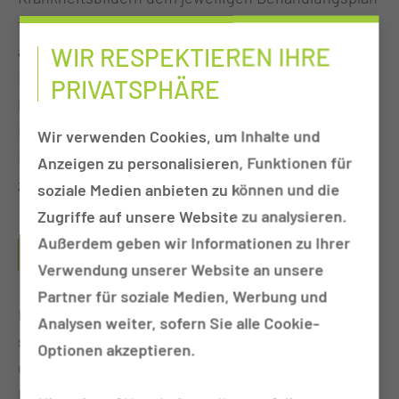
folgend zu betreuen. Dabei arbeiten wir eng mit
allen an der Behandlung und Versorgung beteiligten
WIR RESPEKTIEREN IHRE
Berufsgruppen (Sozialarbeit, Psychologie,
PRIVATSPHÄRE
Physiotherapie, Ergotherapie, Logopädie) sowie
Expertinnen und Experten (Wundmanagement,
Wir verwenden Cookies, um Inhalte und
Ernährungsberatung und Diabetesberatung)
Anzeigen zu personalisieren, Funktionen für
zusammen.
soziale Medien anbieten zu können und die
Zugriffe auf unsere Website zu analysieren.
Außerdem geben wir Informationen zu Ihrer
WAS SIND TÄTIGKEITSSCHWERPUNKTE DIESES
PFLEGEBEREICHS?
Verwendung unserer Website an unsere
Partner für soziale Medien, Werbung und
In unserem Bereich, der zur Kinderklinik gehört,
Analysen weiter, sofern Sie alle Cookie-
sind wir auf die Betreuung von erkrankten Kindern
Optionen akzeptieren.
und Jugendlichen spezialisiert. Das bedeutet die
Pädiatrie ist ein altersbegrenzter Teil der