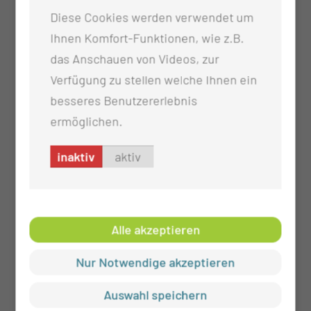
Diese Cookies werden verwendet um
gegeben wird und sie, für diese und seine
Ihnen Komfort-Funktionen, wie z.B.
Angehörigen ein fester Ansprechpartner ist.
das Anschauen von Videos, zur
Die Unterweisungen durch eine Kinästhetik
Verfügung zu stellen welche Ihnen ein
Trainerin erfolgt regelmäßig (Kinästhetik ist
besseres Benutzererlebnis
die Lehre von der Bewegungsempfindung und
ermöglichen.
ein Konzept der menschlichen Bewegung)
inaktiv
aktiv
Alle akzeptieren
Nur Notwendige akzeptieren
Auswahl speichern