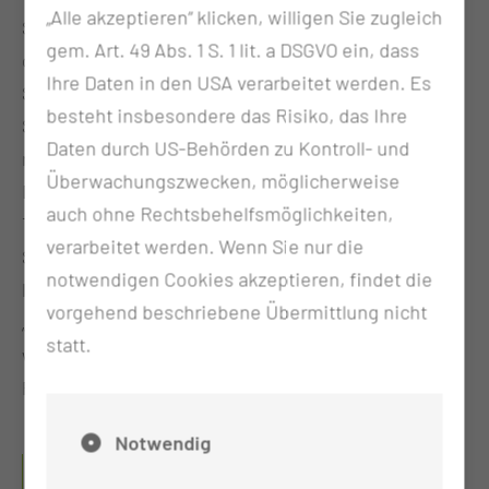
„Alle akzeptieren“ klicken, willigen Sie zugleich
Sehnen und Bändern, weiterhin bietet die
gem. Art. 49 Abs. 1 S. 1 lit. a DSGVO ein, dass
orthopädische Klinik eine multimodale
Ihre Daten in den USA verarbeitet werden. Es
Schmerztherapie an. Die Multimodale
besteht insbesondere das Risiko, das Ihre
Schmerztherapie ist eine Kombination aus
Daten durch US-Behörden zu Kontroll- und
medikamentöser und therapeutischer Behandlung.
Überwachungszwecken, möglicherweise
Durch die interdisziplinäre Diagnostik und moderne
auch ohne Rechtsbehelfsmöglichkeiten,
Testverfahren können wir die unterschiedlichen
verarbeitet werden. Wenn Sie nur die
Schmerzarten identifizieren und den Schmerzherd
notwendigen Cookies akzeptieren, findet die
lokalisieren. Am Herzen liegt uns ebenfalls unserer
vorgehend beschriebene Übermittlung nicht
„beruflicher Nachwuchs“. Auf unserer Station
statt.
werden Auszubildende zur Pflegefachfrau und zum
Pflegefachmann angeleitet und geschult.
Notwendig
WELCHE QUALIFIKATIONEN HABEN UNSERE
MITARBEITERINNEN UND MITARBEITER?