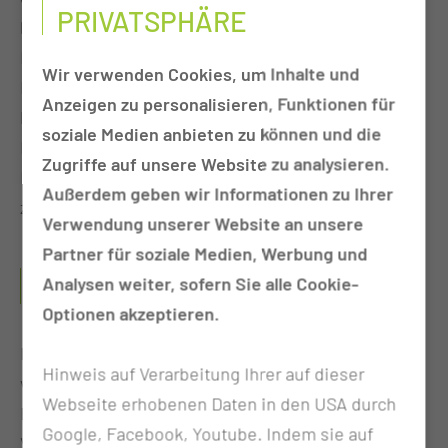
PRIVATSPHÄRE
betreuen. Dabei arbeiten wir eng mit allen an der
Behandlung und Versorgung beteiligten
Wir verwenden Cookies, um Inhalte und
Berufsgruppen (Sozialarbeit, Psychologie,
Anzeigen zu personalisieren, Funktionen für
Physiotherapie, Ergotherapie, Logopädie) sowie
soziale Medien anbieten zu können und die
Expertinnen und Experten (Wundmanagement,
Zugriffe auf unsere Website zu analysieren.
Ernährungsberatung und Diabetesberatung)
Außerdem geben wir Informationen zu Ihrer
zusammen.
Verwendung unserer Website an unsere
Partner für soziale Medien, Werbung und
WAS SIND TÄTIGKEITSSCHWERPUNKTE DIESES
Analysen weiter, sofern Sie alle Cookie-
PFLEGEBEREICHS?
Optionen akzeptieren.
In unserem Bereich werden vor allem Patienten
Hinweis auf Verarbeitung Ihrer auf dieser
versorgt, bei operativen Eingriffen im Stütz- und
Webseite erhobenen Daten in den USA durch
Bewegungsapparat oder Erkrankungen und
Google, Facebook, Youtube. Indem sie auf
Verletzungen der Knochen, Gelenke, Muskeln,