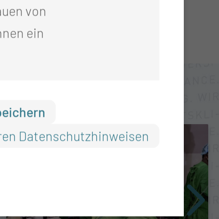
auen von
hnen ein
peichern
ren Datenschutzhinweisen