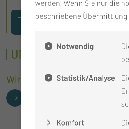
werden. Wenn Sie nur die n
beschriebene Übermittlung n
HUMANITÄRER EINSATZ IN T
Notwendig
Di
UNSERE ZERTIFIZIER
be
Statistik/Analyse
Di
Wirbelsäulenzentrum
Er
so
Komfort
Di