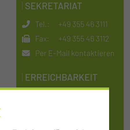
SEKRETARIAT
Tel.:
+49 355 46 3111
Fax:
+49 355 46 3112
Per E-Mail kontaktieren
ERREICHBARKEIT
Montag - Freitag
08:00 - 15:00 Uhr
E