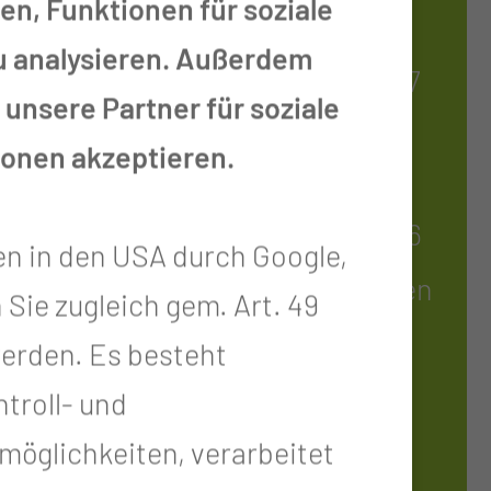
en, Funktionen für soziale
TERMINVERGABE
zu analysieren. Außerdem
Tel.:
+49 355 46 3377
unsere Partner für soziale
(Neurochirurgische
ionen akzeptieren.
Ambulanz)
Fax:
+49 355 46 3376
en in den USA durch Google,
Per E-Mail kontaktieren
 Sie zugleich gem. Art. 49
 werden. Es besteht
SO FINDEN SIE UNS
troll- und
finder.ctk.de
öglichkeiten, verarbeitet