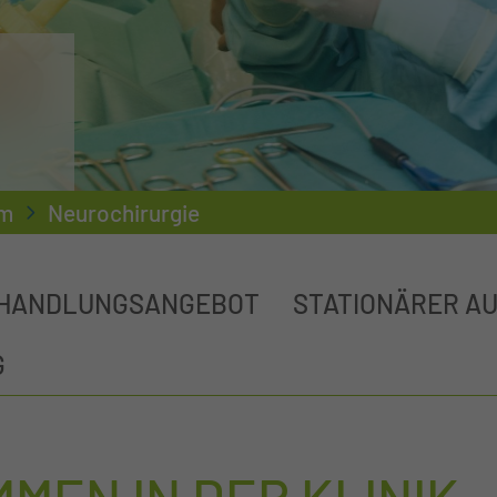
um
Neurochirurgie
HANDLUNGSANGEBOT
STATIONÄRER A
G