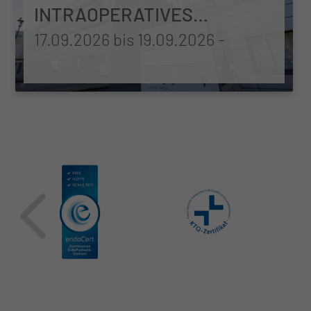
INTRAOPERATIVES
NEUROPHYSIOLOGISCHES
17.09.2026 bis 19.09.2026
-
MONITORING IN DER
NEUROCHIRURGIE