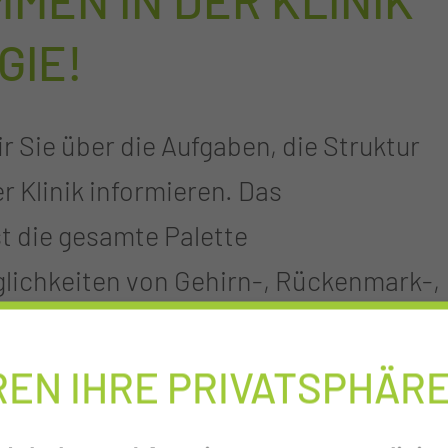
MEN IN DER KLINIK
GIE!
 Sie über die Aufgaben, die Struktur
 Klinik informieren. Das
t die gesamte Palette
lichkeiten von Gehirn-, Rückenmark-,
en bzw. -verletzungen.
REN IHRE PRIVATSPHÄR