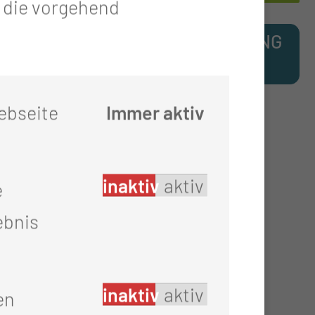
t die vorgehend
TNERSCHAFT STÄRKT AUSBILDUNG
ebseite
Immer aktiv
inaktiv
aktiv
e
Interdisziplinäres
ebnis
Schädelbasiszentrum
inaktiv
aktiv
en