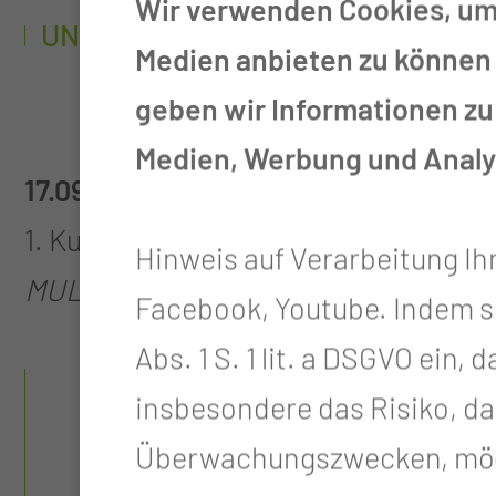
Wir verwenden Cookies, um 
UNSERE INTERNATIONALEN WIS
Medien anbieten zu können 
geben wir Informationen zu
Medien, Werbung und Analys
17.09. - 19.09.2026
1. Kurs Intraoperatives Neuromonitor
Hinweis auf Verarbeitung Ih
MUL - CT
Facebook, Youtube. Indem sie 
Abs. 1 S. 1 lit. a DSGVO ein
insbesondere das Risiko, da
Überwachungszwecken, mögl