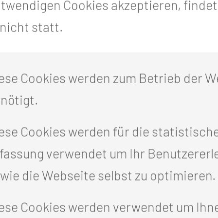
otwendigen Cookies akzeptieren, finde
icht statt.
ANSANIA: NEUROCHIRURGISCHE PAR
UND VERSORGUNG
ese Cookies werden zum Betrieb der W
TEN ZENTREN
nötigt.
ese Cookies werden für die statistisch
fassung verwendet um Ihr Benutzererl
wie die Webseite selbst zu optimieren.
ese Cookies werden verwendet um Ihn