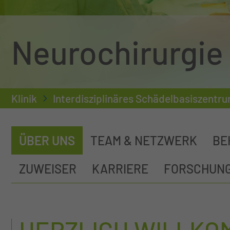
Neurochirurgie
Klinik
Interdisziplinäres Schädelbasiszentr
ÜBER UNS
TEAM & NETZWERK
BE
ZUWEISER
KARRIERE
FORSCHUN