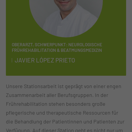
OBERARZT, SCHWERPUNKT: NEUROLOGISCHE
FRÜHREHABILITATION & BEATMUNGSMEDIZIN
JA­VIER LÓ­PEZ PRIE­TO
Unsere Stationsarbeit ist geprägt von einer engen
Zusammenarbeit aller Berufsgruppen. In der
Frührehabilitation stehen besonders große
pflegerische und therapeutische Ressourcen für
die Behandlung der Patientinnen und Patienten zur
Verfügung. Auf dieser Station geht es nicht nur um