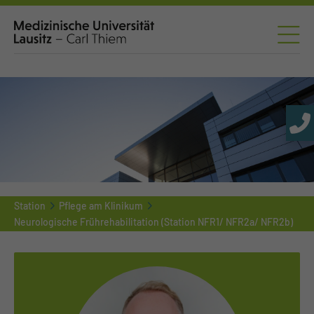
Station
Pflege am Klinikum
Neurologische Frührehabilitation (Station NFR1/ NFR2a/ NFR2b)