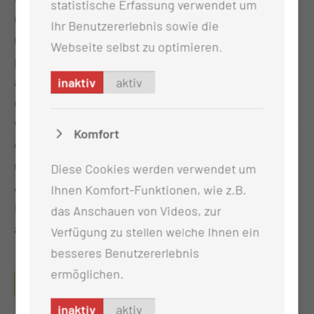
statistische Erfassung verwendet um
unterstützen wir diese Arbeit. Wir sind informiert
Ihr Benutzererlebnis sowie die
über den Behandlungsplan und unterstützen mit
Webseite selbst zu optimieren.
patientenorientierter, therapeutischer und
aktivierender Pflege. Hier auf der Station bedeutet
inaktiv
aktiv
das, Waschtraining, Anziehtraining, Esstraining und
viele andere Therapiebereiche. Am Herzen liegt uns
Komfort
ebenfalls unserer „beruflicher Nachwuchs“. Auf
unserer Station werden Auszubildende und
Diese Cookies werden verwendet um
Auszubildendinnen zum Gesundheits- und
Ihnen Komfort-Funktionen, wie z.B.
Krankenpflegehelferin und Krankenpflegehelfer
das Anschauen von Videos, zur
angeleitet und geschult
Verfügung zu stellen welche Ihnen ein
besseres Benutzererlebnis
ermöglichen.
WELCHE QUALIFIKATIONEN HABEN UNSERE
MITARBEITERINNEN UND MITARBEITER?
inaktiv
aktiv