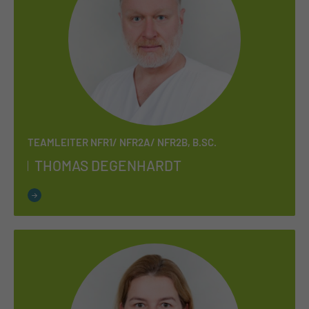
TEAMLEITER NFR1/ NFR2A/ NFR2B, B.SC.
THO­MAS DE­GEN­HARDT