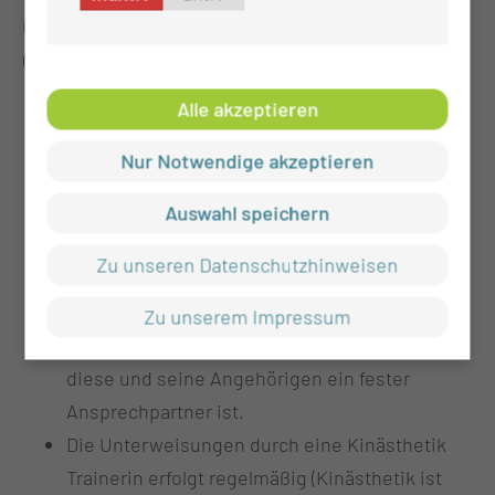
Unser Pflegeteam setzt sich aus unterschiedlichen
Qualifikationen und Professionen zusammen:
Alle akzeptieren
Besonders geschultes Pflegepersonal für
aktivierende- therapeutische Pflege
Nur Notwendige akzeptieren
Die Weiterbildung zur Primärpflegekraft,
bedeutet für die Betreuung und Organisation
Auswahl speichern
des Aufenthaltes einer Patientinnen und eines
Zu unseren Datenschutzhinweisen
Patienten, dass von der Aufnahme bis zur
Entlassung die Verantwortung in die Hände
Zu unserem Impressum
einer Pflegekraft gegeben wird und sie, für
diese und seine Angehörigen ein fester
Ansprechpartner ist.
Die Unterweisungen durch eine Kinästhetik
Trainerin erfolgt regelmäßig (Kinästhetik ist