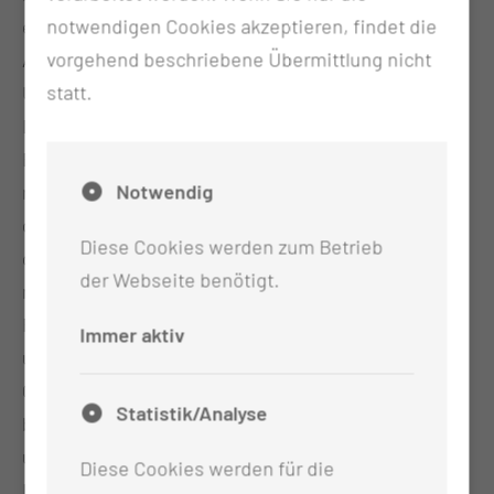
notwendigen Cookies akzeptieren, findet die
ermöglicht ein frühzeitiges Training von
vorgehend beschriebene Übermittlung nicht
Alltagsfähigkeiten, auch wenn noch medizinische
statt.
Überwachung und Behandlung notwendig sind.
Dabei werden Übungstherapien engmaschig im
Behandlungsteam abgesprochen, teilweise von
Notwendig
mehreren Berufsgruppen in Zusammenarbeit
durchgeführt und laufend an die Belastbarkeit und
Diese Cookies werden zum Betrieb
die Fortschritte des Patienten angepasst. In der
der Webseite benötigt.
neurologisch-neurochirurgischen
Frührehabilitation werden vor allem Patientinnen
Immer aktiv
und Patienten mit schweren Erkrankungen des
Gehirns und schweren generalisierten Lähmungen
Statistik/Analyse
behandelt. Zu letzteren gehören auch Patientinnen
und Patienten nach langem Aufenthalt auf
Diese Cookies werden für die
Intensivstation. Als professionelles Pflegeteam