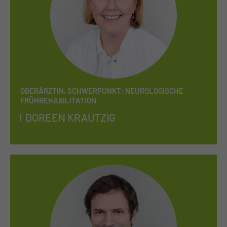
OBERÄRZTIN, SCHWERPUNKT: NEUROLOGISCHE
FRÜHREHABILITATION
DO­REEN KRAUT­ZIG