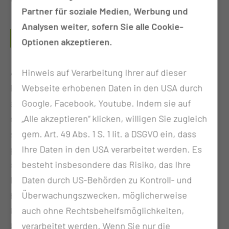
Partner für soziale Medien, Werbung und
Analysen weiter, sofern Sie alle Cookie-
WAS SIND TÄTIGKEITSSCHWERPUNKTE DIESES
Optionen akzeptieren.
PFLEGEBEREICHS?
Hinweis auf Verarbeitung Ihrer auf dieser
Auf unserer neurologisch-neurochirurgischen
Webseite erhobenen Daten in den USA durch
Frührehabilitationsstation behandeln wir
Google, Facebook, Youtube. Indem sie auf
ausschließlich Patientinnen und Patienten, die
„Alle akzeptieren“ klicken, willigen Sie zugleich
noch vollständig von pflegerischer Hilfe abhängig
gem. Art. 49 Abs. 1 S. 1 lit. a DSGVO ein, dass
sind und mehrmals täglich ärztliche und
Ihre Daten in den USA verarbeitet werden. Es
pflegerische Überwachung brauchen. Dort gibt es
besteht insbesondere das Risiko, das Ihre
auch in einem gesonderten Bereich mit
Daten durch US-Behörden zu Kontroll- und
Monitorüberwachung. Gleichzeitig sind diese
Überwachungszwecken, möglicherweise
Patientinnen und Patienten ausreichend stabil für
auch ohne Rechtsbehelfsmöglichkeiten,
kurze Therapieeinheiten und benötigen aktuell
verarbeitet werden. Wenn Sie nur die
keine operativen Eingriffe. Die Frührehabilitation