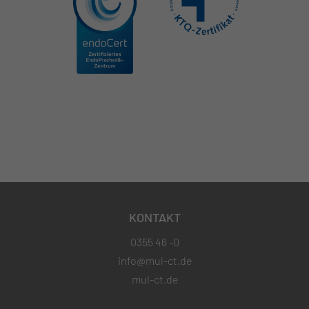
KONTAKT
0355 46 -0
info@mul-ct.de
mul-ct.de