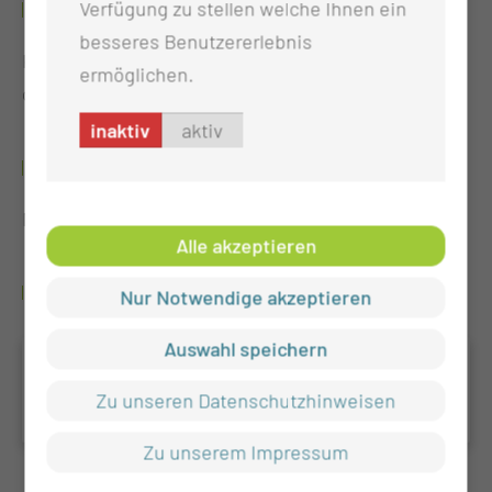
Verfügung zu stellen welche Ihnen ein
1993-2010
besseres Benutzererlebnis
Klinik für Anästhesie und operative Intensivmedizin
ermöglichen.
der Martin-Luther-Universität Halle-Wittenberg
inaktiv
aktiv
1987-1993
Medizinstudium an der MLU Halle-Wittenberg
Alle akzeptieren
FORSCHUNG & LEHRE
Nur Notwendige akzeptieren
Auswahl speichern
Facharztweiterbildung
Anästhesiologie
Zu unseren Datenschutzhinweisen
Zu unserem Impressum