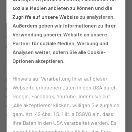
WERDEGANG
soziale Medien anbieten zu können und die
Zugriffe auf unsere Website zu analysieren.
SEIT 2019
Außerdem geben wir Informationen zu Ihrer
Verwendung unserer Website an unsere
Vorsitzender des BDA-Landesverbandes
Partner für soziale Medien, Werbung und
Brandenburg
Analysen weiter, sofern Sie alle Cookie-
Optionen akzeptieren.
9/2014-9/2019
Hinweis auf Verarbeitung Ihrer auf dieser
Bachelorstudium „Management von
Webseite erhobenen Daten in den USA durch
Gesundheitseinrichtungen“ an der Hochschule
Google, Facebook, Youtube. Indem sie auf
Wismar (WINGS), Fakultät für
„Alle akzeptieren“ klicken, willigen Sie zugleich
Wirtschaftswissenschaften, Abschluss Bachelor
gem. Art. 49 Abs. 1 S. 1 lit. a DSGVO ein, dass
Management von Gesundheitseinrichtungen 9/2019
Ihre Daten in den USA verarbeitet werden. Es
besteht insbesondere das Risiko, das Ihre