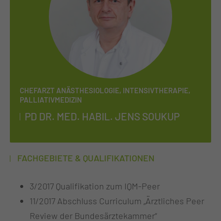
CHEFARZT ANÄSTHESIOLOGIE, INTENSIVTHERAPIE,
PALLIATIVMEDIZIN
PD DR. MED. HA­BIL. JENS SOUK­UP
FACHGEBIETE & QUALIFIKATIONEN
3/2017 Qualifikation zum IQM-Peer
11/2017 Abschluss Curriculum „Ärztliches Peer
Review der Bundesärztekammer“