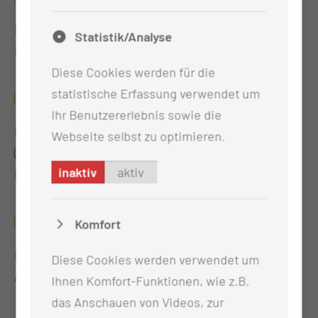
Nachweis der Anerkennung "Arzt im
Statistik/Analyse
Rettungswesen"
Diese Cookies werden für die
statistische Erfassung verwendet um
6/1997 - 12/1997
Ihr Benutzererlebnis sowie die
Forschungsaufenthalt Medical College of Virginia
Webseite selbst zu optimieren.
(Richmond, Virginia, USA) Department of
inaktiv
aktiv
Neurosurgery
6/1995 - 12/1995
Komfort
Forschungsaufenthalt LMU München, "Institut für
Diese Cookies werden verwendet um
Anästhesie", Prof. Dr. med. A. Doenicke
Ihnen Komfort-Funktionen, wie z.B.
das Anschauen von Videos, zur