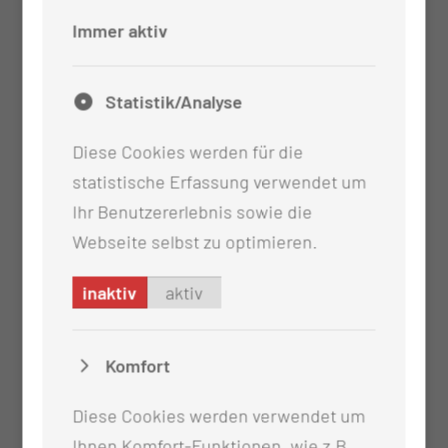
Immer aktiv
Fachschwester für Chirurgie
Fortbildug zur Teamleitung
Statistik/Analyse
Diese Cookies werden für die
statistische Erfassung verwendet um
Ihr Benutzererlebnis sowie die
Webseite selbst zu optimieren.
inaktiv
aktiv
Komfort
Diese Cookies werden verwendet um
Ihnen Komfort-Funktionen, wie z.B.