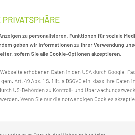
E PRIVATSPHÄRE
nzeigen zu personalisieren, Funktionen für soziale Medi
erdem geben wir Informationen zu Ihrer Verwendung unse
iter, sofern Sie alle Cookie-Optionen akzeptieren.
r Webseite erhobenen Daten in den USA durch Google, Fac
h gem. Art. 49 Abs. 1 S. 1 lit. a DSGVO ein, dass Ihre Date
n durch US-Behörden zu Kontroll- und Überwachungszwec
 werden. Wenn Sie nur die notwendigen Cookies akzeptie
m Carl-Thiem-Klinikum Cottbus
s werden zum Betrieb der Webseite benötigt.