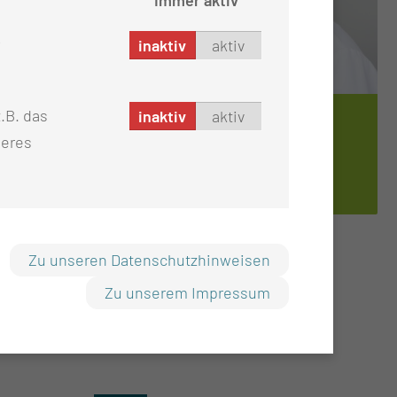
inaktiv
aktiv
.B. das
inaktiv
aktiv
TEAMLEITUNG C4 & KL1
seres
JEAN­NI­NE THI­NI­US
Zu unseren Datenschutzhinweisen
Zu unserem Impressum