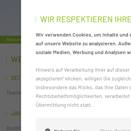
WIR RESPEKTIEREN IHR
Wir verwenden Cookies, um Inhalte und A
Personen
Jeannine Thinius
auf unsere Website zu analysieren. Auß
soziale Medien, Werbung und Analysen we
WERDEGANG
Hinweis auf Verarbeitung Ihrer auf diese
SEIT 2018
akzeptieren“ klicken, willigen Sie zugleic
insbesondere das Risiko, das Ihre Date
Teamleitung der C3 & KL1
Rechtsbehelfsmöglichkeiten, verarbeitet
Übermittlung nicht statt.
JAHR
Ausbildung zur Gesundheits- und Krankenpflegerin a
Notwendig
Diese Cookie