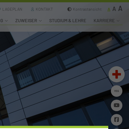
A
A
A
LAGEPLAN
KONTAKT
Kontrastansicht
NG
ZUWEISER
STUDIUM & LEHRE
KARRIERE