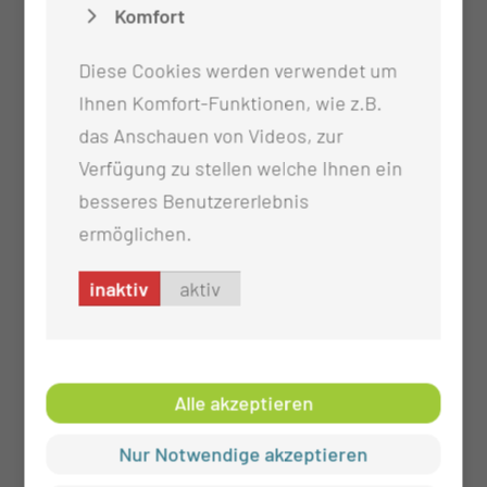
Komfort
Trainerin erfolgt regelmäßig (Kinästhetik ist
die Lehre von der Bewegungsempfindung und
Diese Cookies werden verwendet um
ein Konzept der menschlichen Bewegung)
Ihnen Komfort-Funktionen, wie z.B.
Die Ausbildung der Schüler/ Studenten hat
das Anschauen von Videos, zur
hohe Bedeutung. Die erforderlichen
Verfügung zu stellen welche Ihnen ein
Praxiseinsätze und verschiedene Großprojekte
besseres Benutzererlebnis
zur Integration werden durch extra
ermöglichen.
ausgebildete Mentoren und hauptamtliche
Praxisanleiter betreut
inaktiv
aktiv
Alle akzeptieren
Nur Notwendige akzeptieren