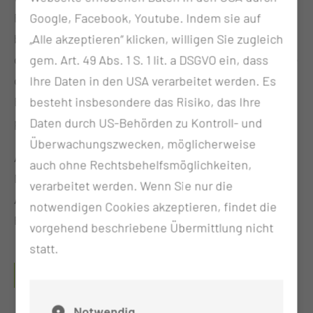
Pflegekräfte sind um ein hohes Maß an Sensibilität
Google, Facebook, Youtube. Indem sie auf
bemüht, um unsere Frauen und Eltern vor und nach
„Alle akzeptieren“ klicken, willigen Sie zugleich
der Geburt, im Wochenbett, zu begleiten und für Sie
gem. Art. 49 Abs. 1 S. 1 lit. a DSGVO ein, dass
da zu sein. Wir sind informiert über Ihren
Ihre Daten in den USA verarbeitet werden. Es
Behandlungsplan und unterstützen Sie mit
besteht insbesondere das Risiko, das Ihre
patientenorientierter und aktivierender Pflege.
Daten durch US-Behörden zu Kontroll- und
Überwachungszwecken, möglicherweise
Am Herzen liegt uns ebenfalls unserer „beruflicher
auch ohne Rechtsbehelfsmöglichkeiten,
Nachwuchs“. Auf unserer Station werden
verarbeitet werden. Wenn Sie nur die
Auszubildende zur Pflegefachfrau und zum
notwendigen Cookies akzeptieren, findet die
Pflegefachmann angeleitet und geschult.
vorgehend beschriebene Übermittlung nicht
statt.
WELCHE QUALIFIKATIONEN HABEN UNSERE
MITARBEITERINNEN UND MITARBEITER?
Notwendig