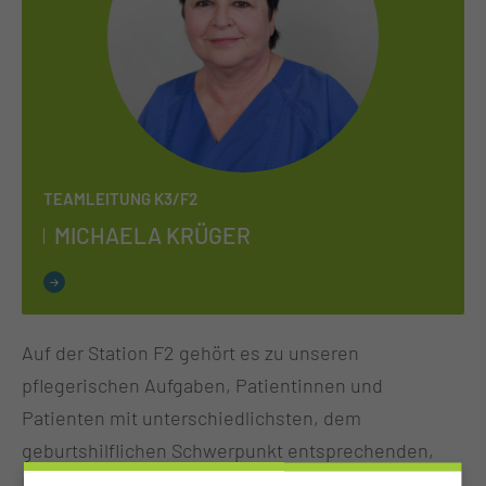
TEAMLEITUNG K3/F2
MI­CHAE­LA KRÜ­GER
Auf der Station F2 gehört es zu unseren
pflegerischen Aufgaben, Patientinnen und
Patienten mit unterschiedlichsten, dem
geburtshilflichen Schwerpunkt entsprechenden,
Krankheitsbildern dem jeweiligen Behandlungsplan