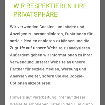
WIR RESPEKTIEREN IHRE
folgend zu betreuen. Dabei arbeiten wir eng mit
PRIVATSPHÄRE
allen an der Behandlung und Versorgung beteiligten
Berufsgruppen (Sozialarbeit, Psychologie,
Wir verwenden Cookies, um Inhalte und
Physiotherapie, Ergotherapie, Logopädie) sowie
Anzeigen zu personalisieren, Funktionen für
Expertinnen und Experten (Wundmanagement,
soziale Medien anbieten zu können und die
Ernährungsberatung und Diabetesberatung)
Zugriffe auf unsere Website zu analysieren.
zusammen.
Außerdem geben wir Informationen zu Ihrer
Verwendung unserer Website an unsere
WAS SIND TÄTIGKEITSSCHWERPUNKTE DIESES
Partner für soziale Medien, Werbung und
PFLEGEBEREICHS?
Analysen weiter, sofern Sie alle Cookie-
Auf unserer Station sind wir auf die Begleitung von
Optionen akzeptieren.
Schwangeren und Risikoschwangeren, „frisch
gebackener Eltern“ oder auch „schon erfahrenen
Hinweis auf Verarbeitung Ihrer auf dieser
frischegebackener Eltern“ spezialisiert. Wir
Webseite erhobenen Daten in den USA durch