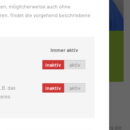
ken, möglicherweise auch ohne
ren, findet die vorgehend beschriebene
TEAMLEITUNG K3/F2
MI­CHAE­LA KRÜ­GER
Immer aktiv
inaktiv
aktiv
.B. das
inaktiv
aktiv
seres
 Neonatologie zusammen
nd Patienten von der Aufnahme bis zur Entlassung die