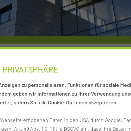
 Aufgaben, unsere kleinsten Patienten mit
 entsprechenden Krankheitsbildern dem jeweiligen
E PRIVATSPHÄRE
wir eng mit allen an der Behandlung und Versorgung
 Physiotherapie, Ergotherapie, Logopädie) sowie
nzeigen zu personalisieren, Funktionen für soziale Medi
rungsberatung) zusammen.
erdem geben wir Informationen zu Ihrer Verwendung unse
iter, sofern Sie alle Cookie-Optionen akzeptieren.
UNKTE DIESES PFLEGEBEREICHS?
r Webseite erhobenen Daten in den USA durch Google, Fac
h gem. Art. 49 Abs. 1 S. 1 lit. a DSGVO ein, dass Ihre Date