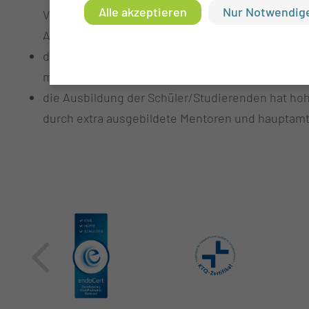
Alle akzeptieren
Nur Notwendige
Verantwortung in die Hände einer Pflegekraft ge
Ansprechpartner ist
die Unterweisungen durch eine Kinästhetik-Train
menschlichen Bewegung)
die Ausbildung der Schüler/Studierenden hat hoh
durch extra ausgebildete Mentoren und hauptamtl