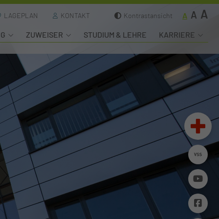
A
A
A
LAGEPLAN
KONTAKT
Kontrastansicht
NG
ZUWEISER
STUDIUM & LEHRE
KARRIERE