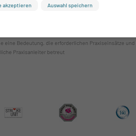
 akzeptieren
Auswahl speichern
geben wird und sie für diesen Patienten und dessen Angeh
erin erfolgt regelmäßig (Kinästhetik ist die Lehre von 
e eine Bedeutung, die erforderlichen Praxiseinsätze und
iche Praxisanleiter betreut