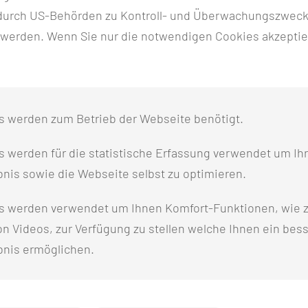
 wir auf die Betreuung von früh- und neugeborenen
n durch US-Behörden zu Kontroll- und Überwachungszwec
borene aller Reifungsstufen, Risikoneugeborene und
 werden. Wenn Sie nur die notwendigen Cookies akzeptie
n der Neonatalphase und versorgen Neugeborene mit
achwuchs“. Auf unserer Station werden Auszubildende zur
s werden zum Betrieb der Webseite benötigt.
d geschult.
 werden für die statistische Erfassung verwendet um Ihr
EN UNSERE MITARBEITERINNEN
nis sowie die Webseite selbst zu optimieren.
s werden verwendet um Ihnen Komfort-Funktionen, wie z
n Videos, zur Verfügung zu stellen welche Ihnen ein bes
hen Qualifikationen und Professionen zusammen
bnis ermöglichen.
tensivmedizin und Fachkräfte mit einer Weiterbildung in
ung und Organisation des Aufenthaltes von Patientinnen u