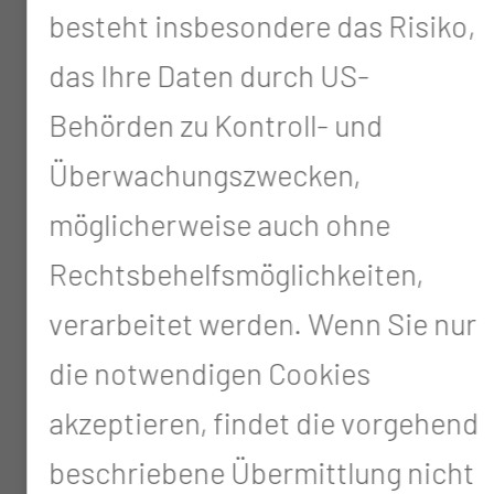
besteht insbesondere das Risiko,
Planung, Anwendung und
das Ihre Daten durch US-
Optimierung von
Behörden zu Kontroll- und
Untersuchungs- und
Überwachungszwecken,
Behandlungsverfahren
möglicherweise auch ohne
Optimierung der
Rechtsbehelfsmöglichkeiten,
Strahlenanwendung
verarbeitet werden. Wenn Sie nur
Entwicklung und Durchführung
die notwendigen Cookies
von Qualitätssicherungs- und
akzeptieren, findet die vorgehend
Qualitätskontrollmaßnahmen
beschriebene Übermittlung nicht
Überprüfung diagnostischer