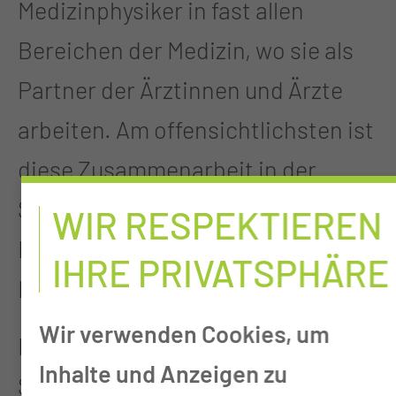
Medizinphysiker in fast allen
Bereichen der Medizin, wo sie als
Partner der Ärztinnen und Ärzte
arbeiten. Am offensichtlichsten ist
diese Zusammenarbeit in der
Strahlentherapie,
WIR RESPEKTIEREN
Röntgendiagnostik und
IHRE PRIVATSPHÄRE
Nuklearmedizin.
Wir verwenden Cookies, um
In der Abteilung Medizinische
Inhalte und Anzeigen zu
Strahlenphysik sind derzeit sechs