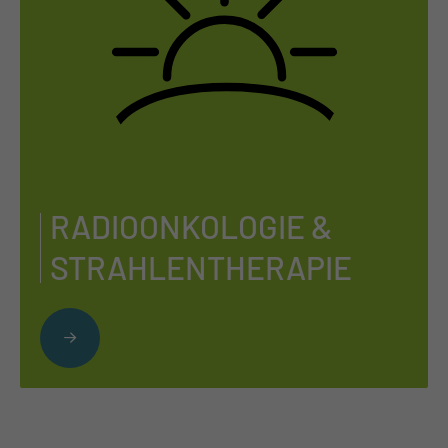
RA­DIO­ON­KO­LO­GIE &
STRAH­LEN­THE­RA­PIE