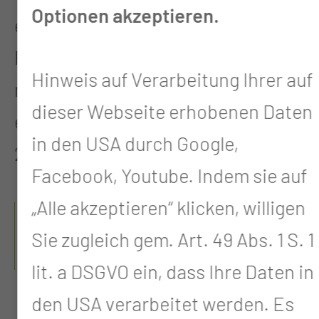
Optionen akzeptieren.
externe radiologische Kliniken und
Praxen kann die Übernahme der
Hinweis auf Verarbeitung Ihrer auf
medizinphysikalischen Betreuung
dieser Webseite erhobenen Daten
entsprechend § 14 Absatz (1) Satz
in den USA durch Google,
2a StrSchG angeboten werden.
Facebook, Youtube. Indem sie auf
„Alle akzeptieren“ klicken, willigen
DIE AUFGABEN DER
MEDIZINPHYSIKER UMFASSEN
Sie zugleich gem. Art. 49 Abs. 1 S. 1
UNTER ANDEREM:
lit. a DSGVO ein, dass Ihre Daten in
den USA verarbeitet werden. Es
Verantwortliche Mitwirkung bei