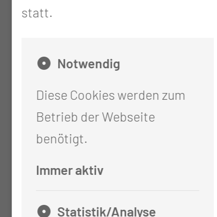
statt.
und therapeutischer Systeme
Konstanzprüfung und
Überprüfung von Reparatur-
Notwendig
und Wartungsmaßnahmen
Diese Cookies werden zum
Beratung in Fragen des
Betrieb der Webseite
Strahlenschutzes
benötigt.
Mitwirkung bei der Einführung
neuer Untersuchungs- und
Immer aktiv
Behandlungsverfahren
Strahlenschutztechnische
Statistik/Analyse