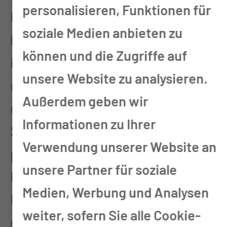
personalisieren, Funktionen für
Medizinphysikexperten
soziale Medien anbieten zu
beschäftigt. Neben den Aufgaben
können und die Zugriffe auf
in der Klinik für Radioonkologie
unsere Website zu analysieren.
und Strahlentherapie übernimmt
Außerdem geben wir
die Abteilung für Medizinische
Informationen zu Ihrer
Strahlenphysik außerdem die
Verwendung unserer Website an
physikalisch-technische
unsere Partner für soziale
Betreuung des Instituts für
Medien, Werbung und Analysen
Radiologie und der
weiter, sofern Sie alle Cookie-
entsprechenden MVZ. Auch für