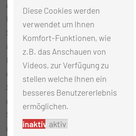
und Ringdosimeter eingesetzt. In
Diese Cookies werden
Umsetzung der neuen
verwendet um Ihnen
Strahlenschutzgesetzgebung
Komfort-Funktionen, wie
übernimmt die Abteilung für
z.B. das Anschauen von
Medizinische Strahlenphysik auch
Videos, zur Verfügung zu
die Funktion des
stellen welche Ihnen ein
Strahlenschutzbevollmächtigten
besseres Benutzererlebnis
und des stellvertretenden
ermöglichen.
Strahlenschutzbevollmächtigten,
inaktiv
aktiv
um eine optimale Organisation des