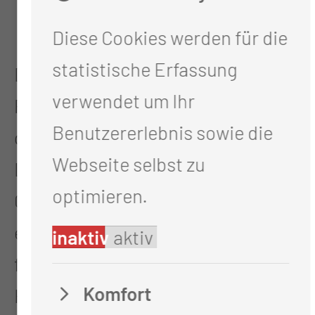
Sicherheitsmaßnahmen
Diese Cookies werden für die
statistische Erfassung
Die Organisation der
verwendet um Ihr
Personendosimetrie für die
Benutzererlebnis sowie die
gesamt Medizinische Universität
Webseite selbst zu
Lausitz - Carl Thiem sowie für den
optimieren.
Großteil der angeschlossenen MVZ
erfolgt ebenfalls über die Abteilung
inaktiv
aktiv
für Medizinische Strahlenphysik.
Komfort
Hierfür werden OSL-, Augenlinsen-