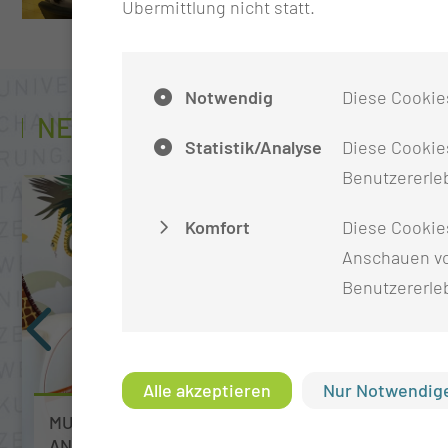
Übermittlung nicht statt.
Notwendig
Diese Cookie
NEUIGKEITEN AUS DEM INSTITUT
Statistik/Analyse
Diese Cookies
Benutzererleb
Komfort
Diese Cookie
Anschauen vo
Benutzererle
Alle akzeptieren
Nur Notwendige
MUL – CT WILL KINDERN (MIT KREBS) DIE
ANGST VOR DER MRT-UNTERSUCHUNG