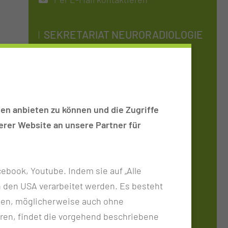
SEKRETARIAT NEURORADIOLOGIE
Tel.:
+49 355 46 3171
Fax:
+49 355 46 2934
Per E-Mail kontaktieren
en anbieten zu können und die Zugriffe
rer Website an unsere Partner für
ERREICHBARKEIT
Montag - Freitag
ebook, Youtube. Indem sie auf „Alle
08:00 - 15:00 Uhr
n in den USA verarbeitet werden. Es besteht
ken, möglicherweise auch ohne
SO FINDEN SIE UNS
ren, findet die vorgehend beschriebene