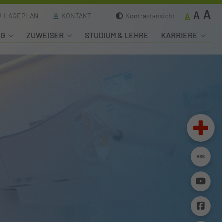
A
A
A
LAGEPLAN
KONTAKT
Kontrastansicht
NG
ZUWEISER
STUDIUM & LEHRE
KARRIERE