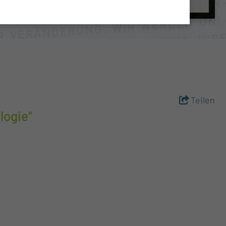
Teilen
logie“