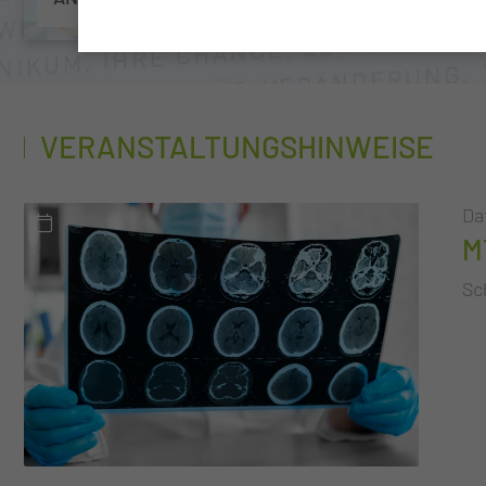
NEHMEN
VERANSTALTUNGSHINWEISE
Da
M
Sc