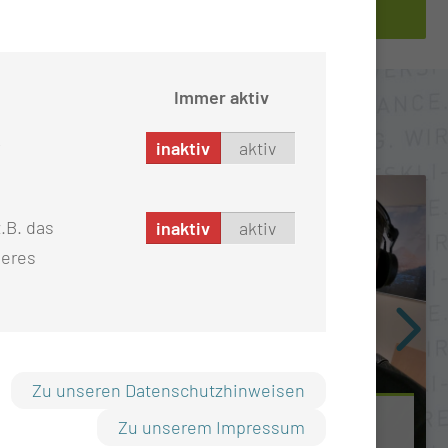
finder.ctk.de
Immer aktiv
inaktiv
aktiv
.B. das
inaktiv
aktiv
seres
Zu unseren Datenschutzhinweisen
MUL – CT SCHAFFT ES IN DIE 20-UHR-
Zu unserem Impressum
TAGESSCHAU