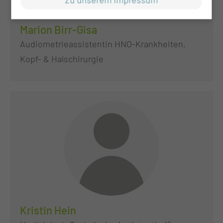
Marion Birr-Gisa
Audiometrieassistentin HNO-Krankheiten,
Kopf- & Halschirurgie
Kristin Hein