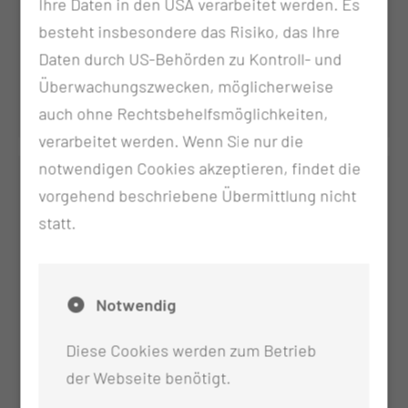
Ihre Daten in den USA verarbeitet werden. Es
besteht insbesondere das Risiko, das Ihre
Dr. med. Anne Hundrack
Daten durch US-Behörden zu Kontroll- und
Fachärztin HNO-Krankheiten, Kopf- &
Überwachungszwecken, möglicherweise
Halschirurgie
auch ohne Rechtsbehelfsmöglichkeiten,
verarbeitet werden. Wenn Sie nur die
notwendigen Cookies akzeptieren, findet die
vorgehend beschriebene Übermittlung nicht
statt.
Notwendig
Diese Cookies werden zum Betrieb
Stephan Schöbel
der Webseite benötigt.
Facharzt für Phoniatrie und Päaudiologie