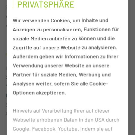
PRIVATSPHÄRE
implantierbaren Hörsystemen und der
chirurgischen Therapie von Schnarchen und
Wir verwenden Cookies, um Inhalte und
obstruktiver Schlafapnoe».
Anzeigen zu personalisieren, Funktionen für
soziale Medien anbieten zu können und die
Zugriffe auf unsere Website zu analysieren.
PROF. DR. MED. MICHAEL HERZOG INFORMIERT
Außerdem geben wir Informationen zu Ihrer
Verwendung unserer Website an unsere
Festveranstaltung zum 40-jährigen Bestehen des
Partner für soziale Medien, Werbung und
Schwerhörigenvereins Cottbus e.V.:
Analysen weiter, sofern Sie alle Cookie-
Vortrag über Ohrenerkrankungen berühmter
Optionen akzeptieren.
Persönlichkeiten
21. Juni 2024
Hinweis auf Verarbeitung Ihrer auf dieser
Stadthaus Cottbus
Webseite erhobenen Daten in den USA durch
Google, Facebook, Youtube. Indem sie auf
5. Patientenkongress zum Thema