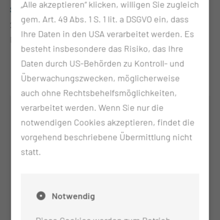
„Alle akzeptieren“ klicken, willigen Sie zugleich
Schlafapnoe/Schlafstörungen
gem. Art. 49 Abs. 1 S. 1 lit. a DSGVO ein, dass
21. September 2024
Ihre Daten in den USA verarbeitet werden. Es
Messe Dresden
besteht insbesondere das Risiko, das Ihre
Daten durch US-Behörden zu Kontroll- und
Überwachungszwecken, möglicherweise
auch ohne Rechtsbehelfsmöglichkeiten,
verarbeitet werden. Wenn Sie nur die
notwendigen Cookies akzeptieren, findet die
vorgehend beschriebene Übermittlung nicht
statt.
Notwendig
Kopf-Hals-Tumor-Zentrum