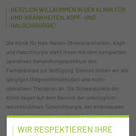
HERZLICH WILLKOMMEN IN DER KLINIK FÜR
HNO-KRANKHEITEN, KOPF- UND
HALSCHIRURGIE!
Die Klinik für Hals-Nasen-Ohrenkrankheiten, Kopf-
und Halschirurgie steht Ihnen mit dem kompletten
operativen Behandlungsspektrum des
Fachgebietes zur Verfügung. Ebenso
bieten wir
alle
gängigen Diagnostikmethoden und nicht-
operativen Therapien an. Die Schwerpunkte der
Klinik liegen auf dem Bereich der onkologisch-
rekonstruktiven Tumorchirurgie, der endonasalen
endoskopischen Nasennebenhöhlenchirurgie, der
funktionellen und ästhetischen Nasenchirurgie, der
WIR RESPEKTIEREN IHRE
Mittelohrchirurgie, der Therapie mit