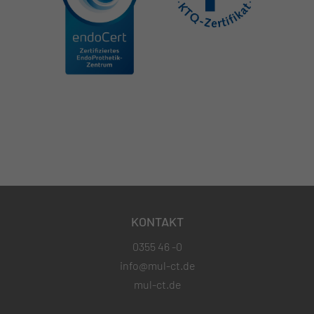
KONTAKT
0355 46 -0
info@mul-ct.de
mul-ct.de