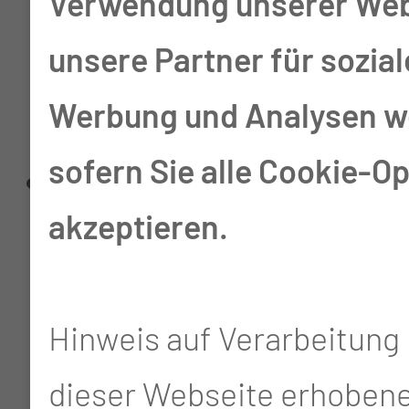
Verwendung unserer Web
Qualifikationen und
unsere Partner für sozia
Professionen
Werbung und Analysen we
zusammen
sofern Sie alle Cookie-O
Primärpflegekraft
akzeptieren.
bedeutet, dass für die
Betreuung und
Hinweis auf Verarbeitung 
Organisation des
dieser Webseite erhoben
Aufenthaltes eines