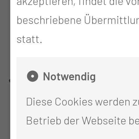
akzeptieren, findet die v
Bewegungsempfindung
beschriebene Übermittlun
und ein Konzept der
statt.
menschlichen
Bewegung)
Notwendig
die Ausbildung der
Schülerinnen, Schüler,
Diese Cookies werden 
Studentinnen und
Betrieb der Webseite be
Studenten hat eine