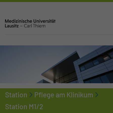
Station
Pflege am Klinikum
Station M1/2