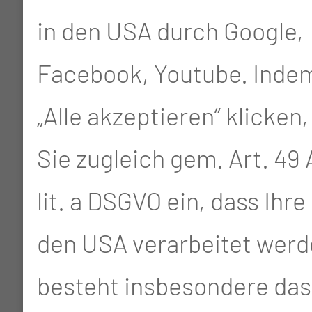
in den USA durch Google,
Patienten, von der
Facebook, Youtube. Indem
Aufnahme bis zur
„Alle akzeptieren“ klicken,
Entlassung, die
Sie zugleich gem. Art. 49 A
Verantwortung in die
lit. a DSGVO ein, dass Ihre
Hände einer Pflegekraft
den USA verarbeitet werd
liegt und diese für den
besteht insbesondere das 
Patienten und dessen