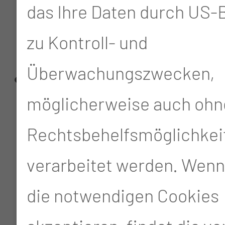
das Ihre Daten durch US
Angehörige ein fester
zu Kontroll- und
Ansprechpartner ist
Überwachungszwecken,
Die Unterweisungen
möglicherweise auch ohn
durch eine Kinästhetik
Rechtsbehelfsmöglichkei
Trainerin erfolgt
verarbeitet werden. Wenn
regelmäßig (Kinästhetik
die notwendigen Cookies
ist die Lehre von der