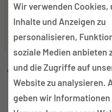
WELCHE
Wir verwenden Cookies,
QUALIFIKATIONEN
Inhalte und Anzeigen zu
HABEN UNSERE
MITARBEITERINNEN
personalisieren, Funktio
UND MITARBEITER?
soziale Medien anbieten 
und die Zugriffe auf unse
unser Pflegeteam setzt
Website zu analysieren.
sich aus
geben wir Informationen 
unterschiedlichen