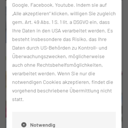
Google, Facebook, Youtube. Indem sie auf
„Alle akzeptieren“ klicken, willigen Sie zugleich
gem. Art. 49 Abs. 1 S. 1 lit. a DSGVO ein, dass
Ihre Daten in den USA verarbeitet werden. Es
besteht insbesondere das Risiko, das Ihre
Daten durch US-Behörden zu Kontroll- und
Überwachungszwecken, möglicherweise
NEUIGKEITEN
auch ohne Rechtsbehelfsmöglichkeiten,
verarbeitet werden. Wenn Sie nur die
notwendigen Cookies akzeptieren, findet die
vorgehend beschriebene Übermittlung nicht
statt.
Notwendig