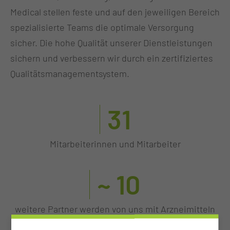
Medical stellen feste und auf den jeweiligen Bereich
spezialisierte Teams die optimale Versorgung
sicher. Die hohe Qualität unserer Dienstleistungen
sichern und verbessern wir durch ein zertifiziertes
Qualitätsmanagementsystem.
31
Mitarbeiterinnen und Mitarbeiter
~ 10
weitere Partner werden von uns mit Arzneimitteln
beliefert