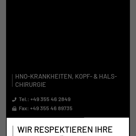
HNO-KRANK­HEI­TEN, KOPF- & HALS­
CHIR­UR­GIE
Tel.:
+49 355 46 2849
Fax: +49 355 46 89735
Per E-Mail kontaktieren
WIR RESPEKTIEREN IHRE