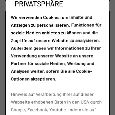
PRIVATSPHÄRE
Wir verwenden Cookies, um Inhalte und
Anzeigen zu personalisieren, Funktionen für
soziale Medien anbieten zu können und die
Zugriffe auf unsere Website zu analysieren.
Außerdem geben wir Informationen zu Ihrer
Verwendung unserer Website an unsere
Partner für soziale Medien, Werbung und
Analysen weiter, sofern Sie alle Cookie-
Optionen akzeptieren.
MUND-, KIE­FER-, GE­SICHTS-, RE­KON­
Hinweis auf Verarbeitung Ihrer auf dieser
STRUK­TI­VE & PLAS­TI­SCHE CHIR­UR­GIE
Webseite erhobenen Daten in den USA durch
Tel.:
+49 355 46 3063
Google, Facebook, Youtube. Indem sie auf