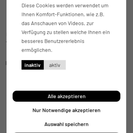
der Nasennebenhöhlen
Diese Cookies werden verwendet um
der Speicheldrüsen
Ihnen Komfort-Funktionen, wie z.B.
des äußeren Halses
das Anschauen von Videos, zur
Verfügung zu stellen welche Ihnen ein
Hier finden Sie die
Kooperationspartner des
besseres Benutzererlebnis
Tumorzentrum Lausitz
.
ermöglichen.
QUALITÄTSNACHWEISE
inaktiv
aktiv
Alle akzeptieren
Nur Notwendige akzeptieren
Auswahl speichern