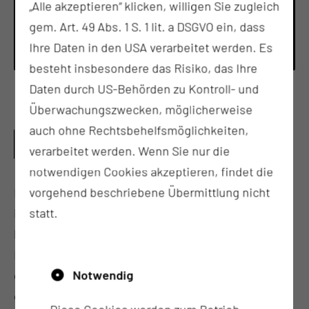
Fax: +49 355 46 3064
„Alle akzeptieren“ klicken, willigen Sie zugleich
Per E-Mail kontaktieren
gem. Art. 49 Abs. 1 S. 1 lit. a DSGVO ein, dass
Ihre Daten in den USA verarbeitet werden. Es
besteht insbesondere das Risiko, das Ihre
Daten durch US-Behörden zu Kontroll- und
Überwachungszwecken, möglicherweise
auch ohne Rechtsbehelfsmöglichkeiten,
HERZLICH WILLKOMMEN IM KOPF-HALS-
verarbeitet werden. Wenn Sie nur die
TUMOR-ZENTRUM!
notwendigen Cookies akzeptieren, findet die
vorgehend beschriebene Übermittlung nicht
Das Kopf-Hals-Tumor-Zentrum ist ein
statt.
interdisziplinäres Organzentrum. Patientinnen und
Patienten mit bösartigen Erkrankungen im Kopf-
Hals-Bereich werden organspezifisch
Notwendig
diagnostiziert. Die Therapiefindung erfolgt nach
einer Vorstellung im interdisziplinären Tumor-