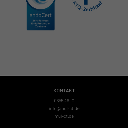
KONTAKT
0355 46 -0
info@mul-ct.de
mul-ct.de