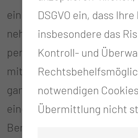
einmalig oder mehrfach Be
DSGVO ein, dass Ihre
nehmen – je nach Wunsch e
insbesondere das Ris
persönlich in unserer Berat
Kontroll- und Überw
mit Ihrer Partnerin und Ihr
Rechtsbehelfsmöglich
ganzen Familie zu uns komm
notwendigen Cookies 
einer unserer Gruppensitzu
Übermittlung nicht st
Beratungsangebote sind ver