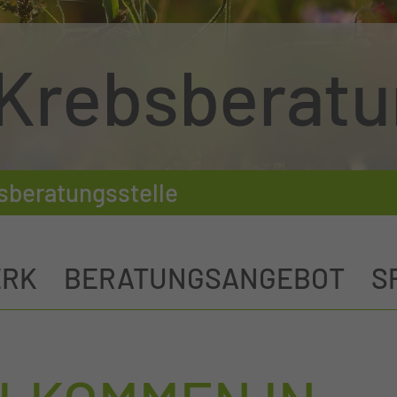
Krebsberatu
sberatungsstelle
ERK
BERATUNGSANGEBOT
S