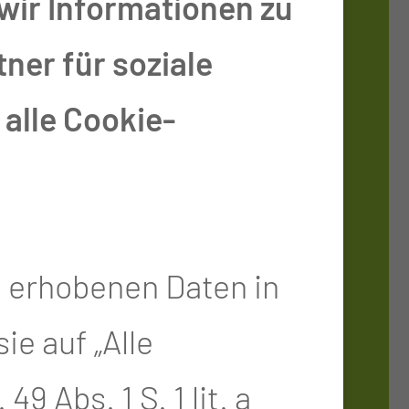
wir Informationen zu
TUNGS­STEL­LE
ner für soziale
alle Cookie-
Tel.:
+49 355 46
1995
Fax: +49 355 46
e erhobenen Daten in
3093
e auf „Alle
Per E-Mail
9 Abs. 1 S. 1 lit. a