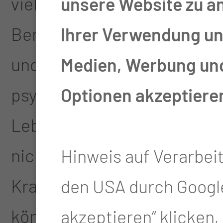
viele Fragen aufwirft, möch
unsere Website zu a
Beratungsstelle Krebspatie
Ihrer Verwendung uns
und Angehörigen zur Seite 
Medien, Werbung und 
psychologische und soziale
Optionen akzeptiere
Leben mit Krebs kostet viel 
nicht allein lassen und Sie
Hinweis auf Verarbei
Krankheitsverlauf beratend
den USA durch Google
können kurzfristig und ohn
akzeptieren“ klicken, w