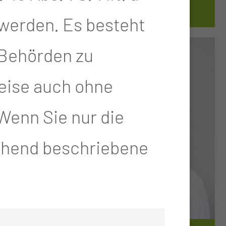
kontaktieren
 werden. Es besteht
-Behörden zu
eise auch ohne
Wenn Sie nur die
gehend beschriebene