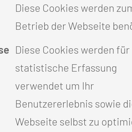
ng der psychosozialen
Diese Cookies werden zu
innen und Krebspatienten und
Betrieb der Webseite benö
u unseren wichtigsten
se
Diese Cookies werden für 
statistische Erfassung
uellen
verwendet um Ihr
Flyer
Benutzererlebnis sowie d
DER AMBULANTEN KRE
Webseite selbst zu optimi