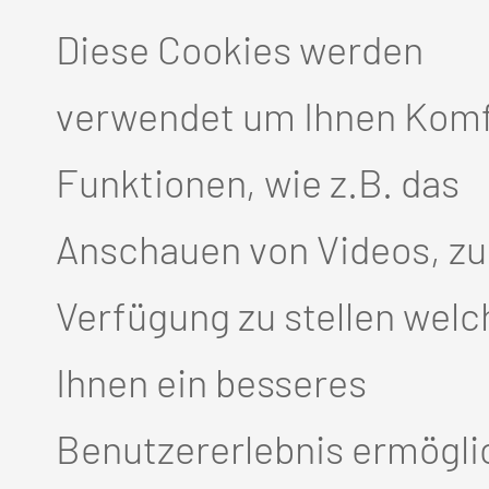
Diese Cookies werden
verwendet um Ihnen Komf
ungen und Empfindlichkeitss
Funktionen, wie z.B. das
en für die täglichen Übunge
Anschauen von Videos, zu
 Talk“
Verfügung zu stellen welc
kommen und den Körper stär
Ihnen ein besseres
ung
Benutzererlebnis ermögli