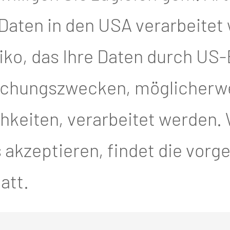
ratungen in Anspruch
 Daten in den USA verarbeitet
ntweder telefonisch oder
iko, das Ihre Daten durch US
ungsstelle. Sie können auch
achungszwecken, möglicherw
em Partner oder mit der
keiten, verarbeitet werden. 
en. Auch die Teilnahme an
akzeptieren, findet die vor
ngen ist möglich. Unsere
att.
traulich, kostenlos und