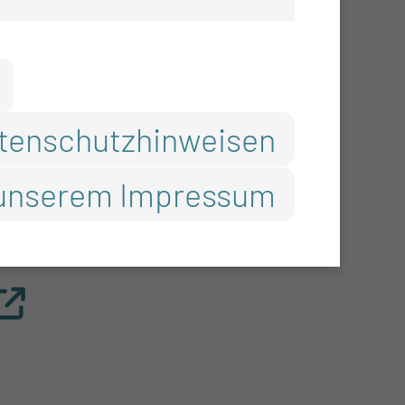
t Krebsdiagnose
ag ich’s meinem Kind? –
tenschutzhinweisen
unserem Impressum