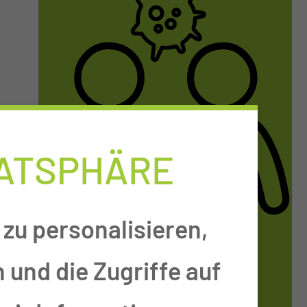
VATSPHÄRE
zu personalisieren,
AM­BU­LAN­TE
 und die Zugriffe auf
KREBS­BE­RA­