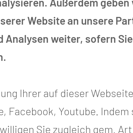
ten wir in unserer
nalysieren. Außerdem geben 
ntinnen und Krebspatienten
erer Website an unsere Part
stehen und medizinische,
Analysen weiter, sofern Sie 
 Beratung anbieten. Das
n.
Kraft. Wir wollen Sie dabei
 während des gesamten
tung Ihrer auf dieser Webseit
 begleiten. Ratsuchende
, Facebook, Youtube. Indem si
e bürokratischen Aufwand
illigen Sie zugleich gem. Art. 4