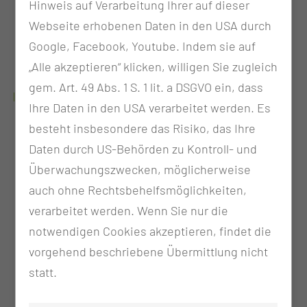
Hinweis auf Verarbeitung Ihrer auf dieser
Webseite erhobenen Daten in den USA durch
Hebamme, seit 2009 am CTK
Google, Facebook, Youtube. Indem sie auf
2008 Examen Universitätsklinikum Dresden
„Alle akzeptieren“ klicken, willigen Sie zugleich
gem. Art. 49 Abs. 1 S. 1 lit. a DSGVO ein, dass
WEITERBILDUNGEN & QUALIFIKATIONEN
Ihre Daten in den USA verarbeitet werden. Es
besteht insbesondere das Risiko, das Ihre
2014 Qualifikation zur Praxisanleiterin
Daten durch US-Behörden zu Kontroll- und
Überwachungszwecken, möglicherweise
auch ohne Rechtsbehelfsmöglichkeiten,
verarbeitet werden. Wenn Sie nur die
notwendigen Cookies akzeptieren, findet die
vorgehend beschriebene Übermittlung nicht
statt.