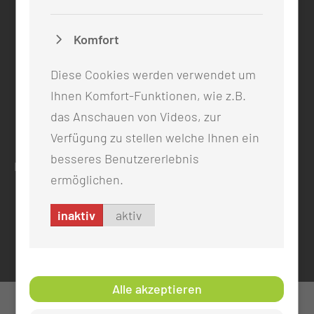
info@mul-ct.de
mul-ct.de
Komfort
ADRESSE
Diese Cookies werden verwendet um
Medizinische Universität Lausitz - Carl Thiem
Ihnen Komfort-Funktionen, wie z.B.
Thiemstr. 111
das Anschauen von Videos, zur
03048 Cottbus
Verfügung zu stellen welche Ihnen ein
besseres Benutzererlebnis
RECHTLICHES
ermöglichen.
Impressum
Datenschutz
inaktiv
aktiv
Cookie-Einstellungen
Alle akzeptieren