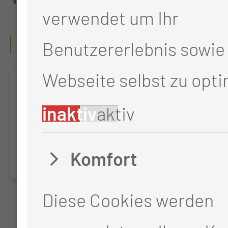
verwendet um Ihr
FORSCHUNG & LEHRE
Benutzererlebnis sowie 
Webseite selbst zu opti
Facharztweiterbildu
inaktiv
aktiv
Hals-Nasen-
Ohrenheilkunde
Komfort
Diese Cookies werden