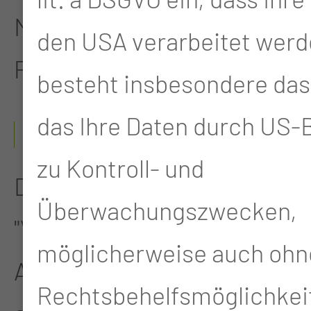
Manhattan, Kansas, USA,
den USA verarbeitet werd
Prof. Dr. P. Wangemann
besteht insbesondere das 
das Ihre Daten durch US
07/2000
zu Kontroll- und
Dissertation zum Thema
Überwachungszwecken,
"Veränderungen der
möglicherweise auch ohn
Atmungsparameter nach
Rechtsbehelfsmöglichkei