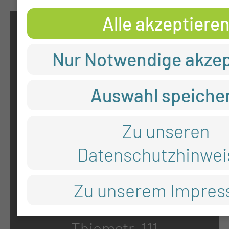
Alle akzeptiere
KONTAKT
Nur Notwendige akzep
0355 46 -0
Auswahl speiche
info@mul-ct.de
mul-ct.de
Zu unseren
Datenschutzhinwei
ADRESSE
Zu unserem Impre
Medizinische Universität Lausi
Thiemstr. 111