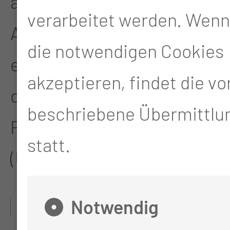
abendlichem
verarbeitet werden. Wenn
Alkoholgenuss – Eine
die notwendigen Cookies
experimentelle Studie mit
akzeptieren, findet die v
dem SIDAS-GS
beschriebene Übermittlun
Polysomnograph"
statt.
(Universität Würzburg)
Notwendig
07/1998 - 01/2000