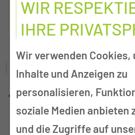
WIR RESPEKTI
auf schlafbezogene
Atmungsstörungen"
IHRE PRIVATS
(Universität Greifswald)
Wir verwenden Cookies,
06/2005 - 11/2010
Inhalte und Anzeigen zu
personalisieren, Funktio
Stellvertretender Leiter
soziale Medien anbieten 
Schlaflabor HNO
und die Zugriffe auf unse
Universitäts-HNO-