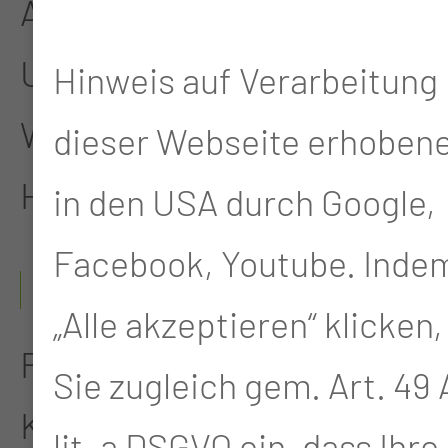
Assistenzarzt
Universitäts-HNO-Klinik
Hinweis auf Verarbeitung 
Würzburg, Prof. Dr. J.
dieser Webseite erhoben
Helms
in den USA durch Google,
Facebook, Youtube. Indem
02/2000 - 01/2002
„Alle akzeptieren“ klicken,
Forschungsaufenthalt,
Sie zugleich gem. Art. 49 A
Kansas State University,
lit. a DSGVO ein, dass Ihre