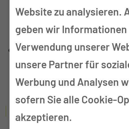
Website zu analysieren.
Klinik Greifswald, Prof.
geben wir Informationen 
Dr. W. Hosemann
Verwendung unserer Web
Oberarzt Universitäts-
unsere Partner für sozia
HNO-Klinik Greifswald,
Werbung und Analysen we
Prof. Dr. W. Hosemann
sofern Sie alle Cookie-O
02/2002 - 06/2005
akzeptieren.