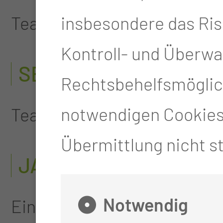
insbesondere das Ris
Teamleitung der Staion F2
Kontroll- und Überw
SEIT 1999
Rechtsbehelfsmöglich
notwendigen Cookies 
Teamleitung der Staion K3
Übermittlung nicht st
JAHR
Notwendig
Einsatz auf der Neugeboren