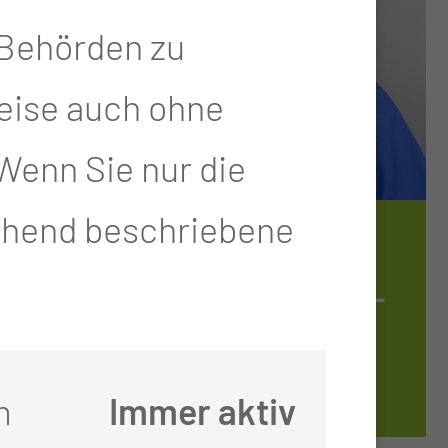
-Behörden zu
eise auch ohne
Wenn Sie nur die
gehend beschriebene
TEAMLEITUNG K3/F2
MI­CHAE­LA KRÜ­
GER
m
Immer aktiv