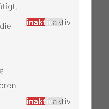
tigt.
inaktiv
aktiv
die
TK Cottbus
ie
IONEN
eren.
inaktiv
aktiv
atrie