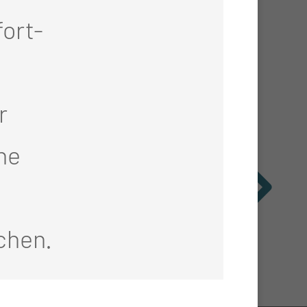
ort-
r
he
chen.