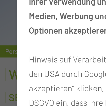
Ihrer Verwendung uns
Medien, Werbung und 
Optionen akzeptiere
Personen
Station K3
Michaela
Hinweis auf Verarbei
WERDEGANG
den USA durch Google
akzeptieren“ klicken, w
SEIT 2008
DSGVO ein, dass Ihre