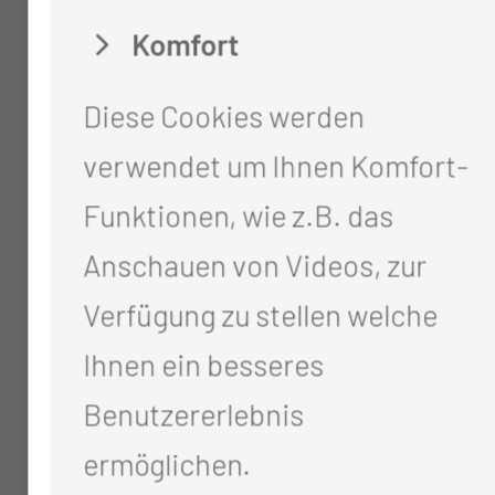
Unser Pflegeteam setzt sich
Komfort
aus unterschiedlichen
Diese Cookies werden
Qualifikationen und
verwendet um Ihnen Komfort-
Professionen zusammen
Funktionen, wie z.B. das
Ausgebildete Fachschwester
Anschauen von Videos, zur
für Anästhesie und
Verfügung zu stellen welche
Intensivmedizin
Ihnen ein besseres
Weiterhin gehört dazu die
Benutzererlebnis
Fachkraft für Leitungsaufgaben
ermöglichen.
in Gesundheitseinrichtungen