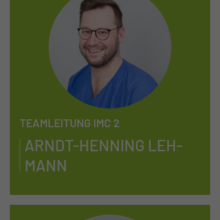
TEAMLEITUNG IMC 2
ARNDT-HEN­NING LEH­
MANN