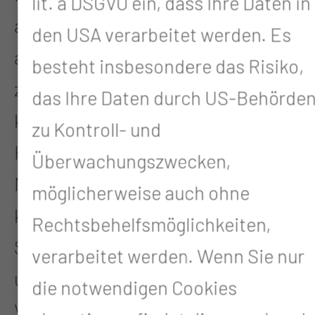
lit. a DSGVO ein, dass Ihre Daten in
auf unserer Station sind es vor
den USA verarbeitet werden. Es
allem Patientinnen und Patienten
besteht insbesondere das Risiko,
zur Überwachung nach
das Ihre Daten durch US-Behörde
kardiologischen Notfällen, wie
zu Kontroll- und
Herzinfarkt oder auch ein akutes
Überwachungszwecken,
Nierenversagen stellt eine
möglicherweise auch ohne
kritische, lebensbedrohlichen
Rechtsbehelfsmöglichkeiten,
Situation dar, für die die Messung
verarbeitet werden. Wenn Sie nur
und Beobachtung der
die notwendigen Cookies
Vitalfunktionen schnell und in