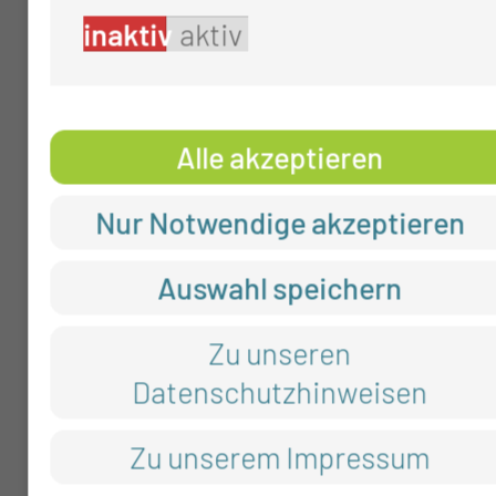
Die Unterweisungen durch eine
inaktiv
aktiv
Kinästhetik Trainerin und einen
Trainer erfolgt regelmäßig
Alle akzeptieren
(Kinästhetik ist die Lehre von
Nur Notwendige akzeptieren
der Bewegungsempfindung und
ein Konzept der menschlichen
Auswahl speichern
Bewegung)
Zu unseren
Datenschutzhinweisen
Zu unserem Impressum