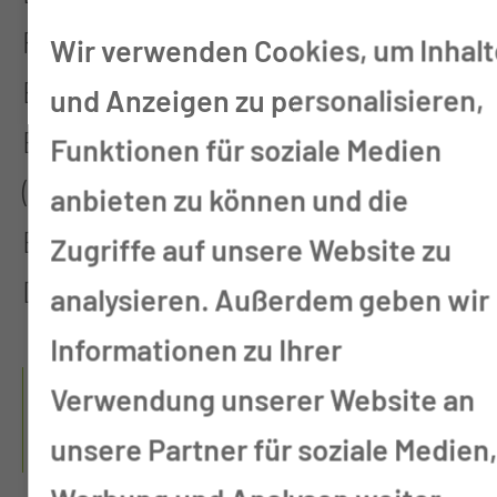
Psychologie, Physiotherapie,
Wir verwenden Cookies, um Inhalt
Ergotherapie, Logopädie) sowie
und Anzeigen zu personalisieren,
Expertinnen und Experten
Funktionen für soziale Medien
(Wundmanagement,
anbieten zu können und die
Ernährungsberatung und
Zugriffe auf unsere Website zu
Diabetesberatung) zusammen.
analysieren. Außerdem geben wir
Informationen zu Ihrer
WAS SIND
Verwendung unserer Website an
TÄTIGKEITSSCHWERPUNKTE
unsere Partner für soziale Medien
DIESES PFLEGEBEREICHS?