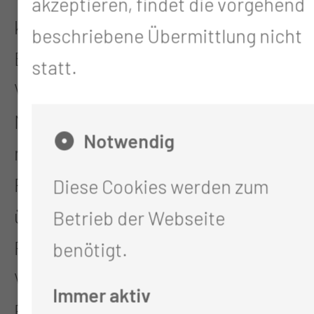
akzeptieren, findet die vorgehend
kurzen Abständen unabdingbar ist
beschriebene Übermittlung nicht
Besonders wichtig ist uns die
statt.
Verbindung von modernster
Medizintechnik mit der
Notwendig
menschlichen Zuwendung unserer
Pflegekräfte. Unser Team
Diese Cookies werden zum
übernimmt mit Engagement und
Betrieb der Webseite
Professionalität diese
benötigt.
Verantwortung dafür, dass auch
Immer aktiv
Patientinnen und Patienten in