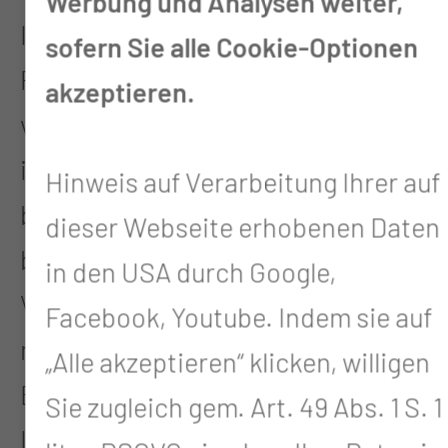
Werbung und Analysen weiter,
In unserem Bereich werden
sofern Sie alle Cookie-Optionen
Patientinnen und Patienten
akzeptieren.
versorgt, die keiner
intensivmedizinischen Behandlung
Hinweis auf Verarbeitung Ihrer auf
bedürfen, aber intensiv pflegerisch
dieser Webseite erhobenen Daten
betreut und mit ihren
in den USA durch Google,
Vitalfunktionen überwacht werden
Facebook, Youtube. Indem sie auf
müssen. Die IMC ist eine
„Alle akzeptieren“ klicken, willigen
Behandlungsstufe zwischen
Sie zugleich gem. Art. 49 Abs. 1 S. 1
Intensivstation und Normalstation,