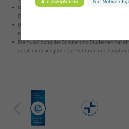
Alle akzeptieren
Nur Notwendige
Die Weiterbildung zur Primärpflegekraft, bedeute
Entlassung die Verantwortung in die Hände einer 
Die Unterweisungen durch eine Kinästhetik Train
Konzept der menschlichen Bewegung).
Die Ausbildung der Schüler und Studenten hat ei
durch extra ausgebildete Mentoren und hauptamtl