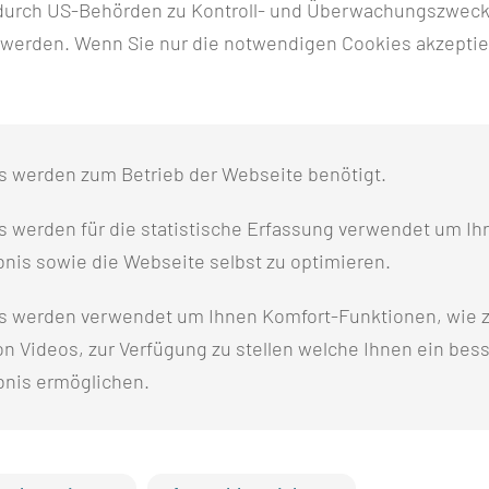
n durch US-Behörden zu Kontroll- und Überwachungszwec
 werden. Wenn Sie nur die notwendigen Cookies akzeptie
UNKTE DIESES PFLEGEBEREICHS?
n auf, die nur ein paar Tage im Krankenhaus bleiben.
nisse von Patientinnen und Patienten einzugehen, die
s werden zum Betrieb der Webseite benötigt.
ben. Die Patientinnen und Patienten bleiben höchstens
 werden für die statistische Erfassung verwendet um Ihr
r Erwarten über das Wochenende bleiben, so wird er auf
nis sowie die Webseite selbst zu optimieren.
n werden Patientinnen und Patienten der Fachbereiche
irurgisches Pflegeteam unterstützen wir diese Arbeit.
s werden verwendet um Ihnen Komfort-Funktionen, wie z
terstützen Sie mit patientenorientierter und aktivierende
n Videos, zur Verfügung zu stellen welche Ihnen ein bes
bnis ermöglichen.
N UNSERE MITARBEITERINNEN UND
hen Qualifikationen und Professionen zusammen