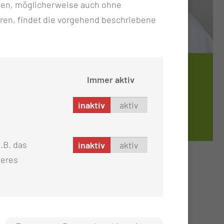
ken, möglicherweise auch ohne
ren, findet die vorgehend beschriebene
TEAMLEITUNG C4 & KL1
Immer aktiv
JEAN­NI­NE THI­NI­US
inaktiv
aktiv
.B. das
inaktiv
aktiv
r Pflege.
seres
 MITARBEITER?