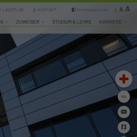
A
A
A
LAGEPLAN
KONTAKT
Kontrastansicht
NG
ZUWEISER
STUDIUM & LEHRE
KARRIERE