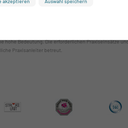
 akzeptieren
Auswahl speichern
t für die Betreuung und Organisation des Aufenthaltes e
Pflegekraft gegeben wird und sie, für diese und seine An
erin oder ein Trainer erfolgt regelmäßig (Kinästhetik is
ne hohe Bedeutung. Die erforderlichen Praxiseinsätze un
iche Praxisanleiter betreut.