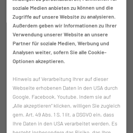
erfolgreich absolviertem Curriculum
soziale Medien anbieten zu können und die
Unterstützung, Beratung, Schulung und
Zugriffe auf unsere Website zu analysieren.
Anleitung von Patientinnen und Patienten und
Außerdem geben wir Informationen zu Ihrer
Angehörigen vor/während/nach eingesetzten
Verwendung unserer Website an unsere
Therapien zu Themen wie
Partner für soziale Medien, Werbung und
Mukositisprophylaxe
Analysen weiter, sofern Sie alle Cookie-
Infektionsprophylaxe
Optionen akzeptieren.
Blutbildveränderungen
Mangelernährung
Hinweis auf Verarbeitung Ihrer auf dieser
Fatique
Webseite erhobenen Daten in den USA durch
Übelkeit/Erbrechen
Google, Facebook, Youtube. Indem sie auf
Obstipation/Diarrhoe
„Alle akzeptieren“ klicken, willigen Sie zugleich
Alopezie (Haarausfall)
gem. Art. 49 Abs. 1 S. 1 lit. a DSGVO ein, dass
Kryokonservierung von
Ihre Daten in den USA verarbeitet werden. Es
Spermien/Eizellen
besteht insbesondere das Risiko, das Ihre