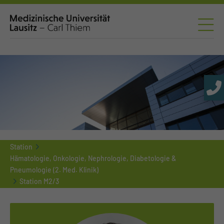
Station
Hämatologie, Onkologie, Nephrologie, Diabetologie &
Pneumologie (2. Med. Klinik)
Station M2/3