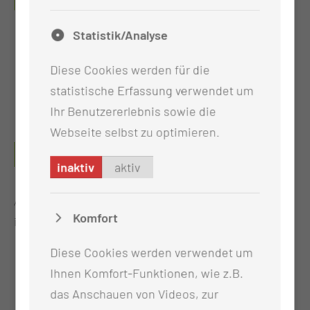
ANGEWENDET?
Statistik/Analyse
Onkologisches Zentrum
2. Medizinische Klinik (Hämatologie &
Diese Cookies werden für die
internistische Onkologie)
statistische Erfassung verwendet um
Station M2/3
Ihr Benutzererlebnis sowie die
Webseite selbst zu optimieren.
WELCHE QUALIFIKATIONEN HABEN UNSERE
MITARBEITERINNEN UND MITARBEITER?
inaktiv
aktiv
Auf Station arbeiten folgende Berufsgruppen im
Komfort
interdisziplinären Team:
Diese Cookies werden verwendet um
Gesundheits- und Krankenpflegekräfte,
Ihnen Komfort-Funktionen, wie z.B.
teilweise mit abgeschlossener Weiterbildung
das Anschauen von Videos, zur
in der Onkologie und/oder Praxisanleitung