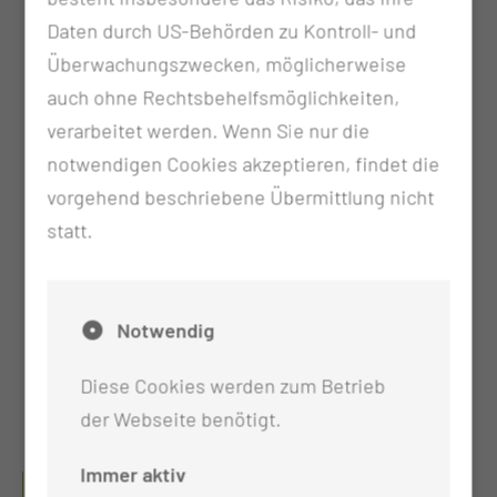
Pflegerische Versorgung von Patientinnen und
Daten durch US-Behörden zu Kontroll- und
Patienten vor/während/nach autologer
Überwachungszwecken, möglicherweise
Stammzelltransplantation
auch ohne Rechtsbehelfsmöglichkeiten,
Pflege nach geltenden SOP’s,
angelehnt an das
verarbeitet werden. Wenn Sie nur die
“Leitlinienprogramm Onkologie – Supportive
notwendigen Cookies akzeptieren, findet die
Therapie“
vorgehend beschriebene Übermittlung nicht
Palliative Care
statt.
Schmerzmanagement
Überleitungspflege in die weitere ambulante
ärztliche/pflegerische Versorgung
Notwendig
Mitarbeit im Onkologischen Zentrum an der AG
Diese Cookies werden zum Betrieb
Onkologische Pflege/Onkologische
der Webseite benötigt.
Fallbesprechung
Immer aktiv
IN WELCHEM BEREICH/STATION WIRD DIESE PFLEGE