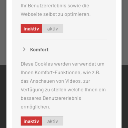
Ihr Benutzererlebnis sowie die
Webseite selbst zu optimieren.
inaktiv
aktiv
Komfort
Diese Cookies werden verwendet um
Ihnen Komfort-Funktionen, wie z.B.
KONTAKT
das Anschauen von Videos, zur
Verfügung zu stellen welche Ihnen ein
0355 46 -0
info@mul-ct.de
besseres Benutzererlebnis
mul-ct.de
ermöglichen.
ADRESSE
inaktiv
aktiv