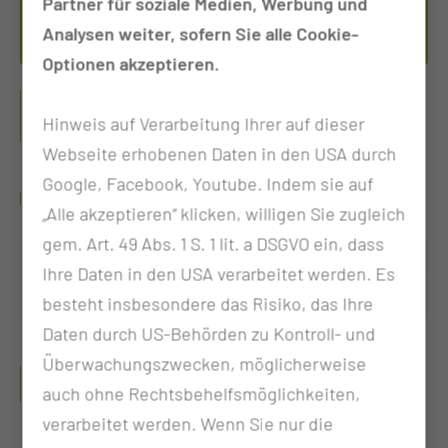
Partner für soziale Medien, Werbung und
Per E-Mail kontaktieren
Analysen weiter, sofern Sie alle Cookie-
Optionen akzeptieren.
CHEFARZTSPRECHSTUNDE PD DR.
Hinweis auf Verarbeitung Ihrer auf dieser
MED. HERZOG
Webseite erhobenen Daten in den USA durch
Google, Facebook, Youtube. Indem sie auf
WANN FINDET DIE SPRECHSTUNDE STATT?
„Alle akzeptieren“ klicken, willigen Sie zugleich
gem. Art. 49 Abs. 1 S. 1 lit. a DSGVO ein, dass
Dienstag
12:00 - 15:30 Uhr
Ihre Daten in den USA verarbeitet werden. Es
Mittwoch
08:30 - 15:00 Uhr
besteht insbesondere das Risiko, das Ihre
Daten durch US-Behörden zu Kontroll- und
Überwachungszwecken, möglicherweise
WELCHE UNTERLAGEN MÜSSEN MITGEBRACHT
auch ohne Rechtsbehelfsmöglichkeiten,
WERDEN?
verarbeitet werden. Wenn Sie nur die