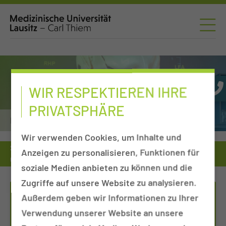
WIR RESPEKTIEREN IHRE
PRIVATSPHÄRE
HNO-Krankheiten, Kopf- und Halschirurgie
Wir verwenden Cookies, um Inhalte und
Sprechstunde
HNO-Krankheiten, Kopf- & Halschirurgie
Anzeigen zu personalisieren, Funktionen für
Chefarztsprechstunde PD Dr. med. Herzog
soziale Medien anbieten zu können und die
Zugriffe auf unsere Website zu analysieren.
Außerdem geben wir Informationen zu Ihrer
TERMINVEREINBARUNG
Verwendung unserer Website an unsere
Tel.:
+49 355 46 2257