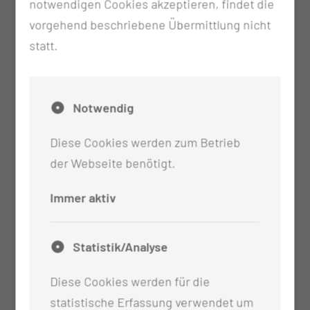
Vorbefunde und aktuelle Befunde
notwendigen Cookies akzeptieren, findet die
Überweisungsschein vom Facharzt (nur FÄ mit
vorgehend beschriebene Übermittlung nicht
Spezialisierung entsprechend der Klinik)
statt.
bereits erfolgte Bildgebung (CT- oder MRT-
Aufnahmen)
Notwendig
Diese Cookies werden zum Betrieb
der Webseite benötigt.
Immer aktiv
Statistik/Analyse
Diese Cookies werden für die
statistische Erfassung verwendet um