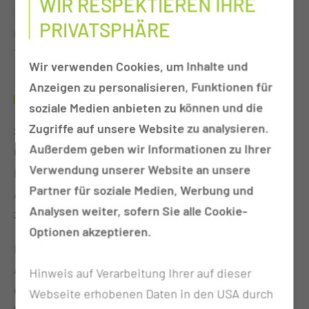
WIR RESPEKTIEREN IHRE
Kernaufgabe der Krankenhausapotheke. Neben der
PRIVATSPHÄRE
regulären Rezeptur und Defektur besitzt das Carl-
Thiem-Klinikum Cottbus eine große Sterilabteilung.
Wir verwenden Cookies, um Inhalte und
Anzeigen zu personalisieren, Funktionen für
STERILHERSTELLUNG
soziale Medien anbieten zu können und die
Zugriffe auf unsere Website zu analysieren.
Seit dem Jahr 2015 ist das Carl-Thiem-Klinikum als
Außerdem geben wir Informationen zu Ihrer
Onkologisches Zentrum nach den Richtlinien der
Verwendung unserer Website an unsere
Deutschen Krebsgesellschaft zertifiziert. In der
Partner für soziale Medien, Werbung und
Apotheke wird die Herstellung der Zytostatika
Analysen weiter, sofern Sie alle Cookie-
zentral übernommen.
Optionen akzeptieren.
Des Weiteren werden Nährlösungen und
Antibiotikazubereitungen für die Neonatologie in
Hinweis auf Verarbeitung Ihrer auf dieser
der Apotheke hergestellt, um die bestmögliche
Webseite erhobenen Daten in den USA durch