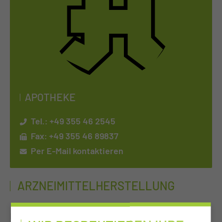
APO­THE­KE
Tel.:
+49 355 46 2545
Fax: +49 355 46 89837
Per E-Mail kontaktieren
ARZNEIMITTELHERSTELLUNG
Die Herstellung von Arzneimitteln ist eine