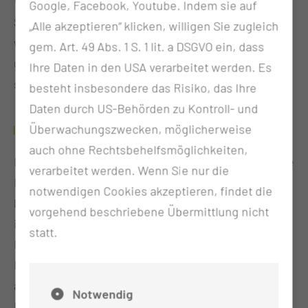
Versorgung der Neugeborenen unter höchsten
Google, Facebook, Youtube. Indem sie auf
Sicherheitsstandards zu gewährleisten. Daneben
„Alle akzeptieren“ klicken, willigen Sie zugleich
wird eine Vielzahl weiterer Zubereitungen in
gem. Art. 49 Abs. 1 S. 1 lit. a DSGVO ein, dass
unseren Reinräumen hergestellt. Beispielsweise
Ihre Daten in den USA verarbeitet werden. Es
sterile Augenarzneimittel und Schmerzpumpen.
besteht insbesondere das Risiko, das Ihre
Daten durch US-Behörden zu Kontroll- und
Überwachungszwecken, möglicherweise
REZEPTUR/ DEFEKTUR
auch ohne Rechtsbehelfsmöglichkeiten,
Das Carl-Thiem-Klinikum Cottbus besitzt eine große
verarbeitet werden. Wenn Sie nur die
Dermatologie. Um die Patientinnen und Patienten
notwendigen Cookies akzeptieren, findet die
bestmöglich behandeln zu können, werden für sie
vorgehend beschriebene Übermittlung nicht
in der Apotheke individuell ausgerichtete
statt.
Rezepturen hergestellt. Neben Cremes, Salben und
Lotionen beinhaltet das Leistungsspektrum unter
anderem auch Zäpfchen und Kapseln für unsere
Notwendig
Neugeborenen und Lösungen für die