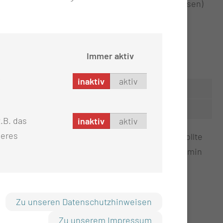
neut aufgetretene Absiedlungen am Hals (Metastasen)
Immer aktiv
inaktiv
aktiv
.B. das
inaktiv
aktiv
seres
stellung für den nächsten Termin vergeben. Sollte
lefonnummer zu informieren und einen neuen Termin
Zu unseren Datenschutzhinweisen
Zu unserem Impressum