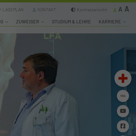
A
A
A
LAGEPLAN
KONTAKT
Kontrastansicht
NG
ZUWEISER
STUDIUM & LEHRE
KARRIERE