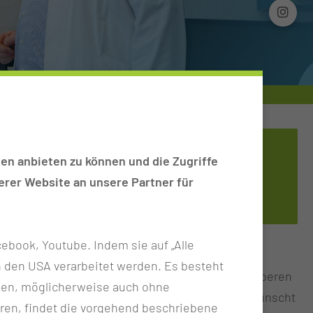
HNO-AM­BU­LANZ
en anbieten zu können und die Zugriffe
rer Website an unsere Partner für
Tel.:
+49 355 46 2257
ebook, Youtube. Indem sie auf „Alle
ieten Ihnen eine mehrjährige Betreuung, welche
n in den USA verarbeitet werden. Es besteht
nheit enthält eine klinische Untersuchung der oberen
ken, möglicherweise auch ohne
nen Monitor übertragen wird und Sie – wenn gewünscht
ren, findet die vorgehend beschriebene