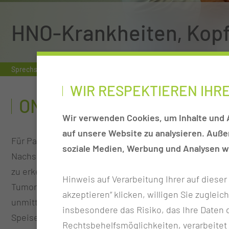
HNO-Krankheiten, Kopf-
Sprechstunde
Epithetik
Onkologische Nachsorge
WIR RESPEKTIEREN IHR
ONKOLOGISCHE NACHSO
Wir verwenden Cookies, um Inhalte und A
auf unsere Website zu analysieren. Auß
Für Patientinnen und Patienten mit Krebserkrankunge
soziale Medien, Werbung und Analysen we
Nachsorgesprechstunde an. Ziel dieser Nachsorge ist 
zu erkennen. Wir unterstützen Sie aber auch bei Ihrer 
Hinweis auf Verarbeitung Ihrer auf diese
Tumortherapie mittels Operation und Strahlungstherap
akzeptieren“ klicken, willigen Sie zugleic
unmittelbar nach Tumortherapie in kürzeren Abständen
insbesondere das Risiko, das Ihre Date
Speise- und Atemwege. In aller Regel verwenden wir h
Rechtsbehelfsmöglichkeiten, verarbeitet