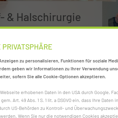
 & Halschirurgie
E PRIVATSPHÄRE
RGE
nzeigen zu personalisieren, Funktionen für soziale Medi
erdem geben wir Informationen zu Ihrer Verwendung unse
n im Kopf-Hals-Bereich bieten wir eine onkologische
iter, sofern Sie alle Cookie-Optionen akzeptieren.
es, ein Wiederauftreten der Krebserkrankung frühzeitig
individuellen Rehabilitation nach stattgefundener
r Webseite erhobenen Daten in den USA durch Google, Fac
ie, evtl. in Kombination mit einer Chemotherapie. Wir b
h gem. Art. 49 Abs. 1 S. 1 lit. a DSGVO ein, dass Ihre Date
 erfolgt, sich nach Jahren verlängern. Jede Nachsorgeei
n durch US-Behörden zu Kontroll- und Überwachungszwec
ierzu ein flexibles Endoskop, bei dem der Befund auf ei
 werden. Wenn Sie nur die notwendigen Cookies akzeptie