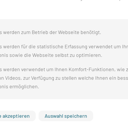
t eine Ultraschalluntersuchung der Halsweichteile, um er
E STATT?
s werden zum Betrieb der Webseite benötigt.
 werden für die statistische Erfassung verwendet um Ihr
nis sowie die Webseite selbst zu optimieren.
s werden verwendet um Ihnen Komfort-Funktionen, wie z
n Videos, zur Verfügung zu stellen welche Ihnen ein bes
rden nach einem festen Nachsorgeschema jeweils bei Vor
bnis ermöglichen.
, würden wir Sie bitten, uns über die oben genannte Te
MITGEBRACHT WERDEN?
 akzeptieren
Auswahl speichern