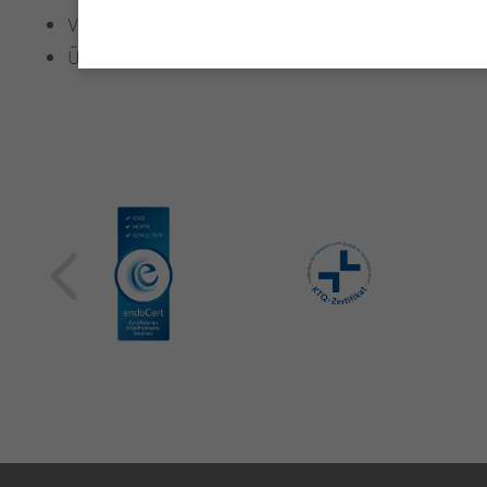
Vorbefunde und aktuelle Befunde
Überweisungsschein vom Facharzt (nur FÄ mit Spe