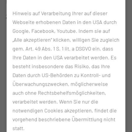
Körperflüssigkeiten können geeignet sein.
Hinweis auf Verarbeitung Ihrer auf dieser
Zu unseren Leistungen gehören:
Webseite erhobenen Daten in den USA durch
Enzymdiagnostik
Google, Facebook, Youtube. Indem sie auf
Untersuchungen zum Wasser- und
„Alle akzeptieren“ klicken, willigen Sie zugleich
Elektrolythaushalt sowie zum Säure-Basen-
gem. Art. 49 Abs. 1 S. 1 lit. a DSGVO ein, dass
Gleichgewicht
Ihre Daten in den USA verarbeitet werden. Es
Bestimmung von Entzündungsparametern
besteht insbesondere das Risiko, das Ihre
Bestimmung von Tumormarkern
Daten durch US-Behörden zu Kontroll- und
Hormondiagnostik
Überwachungszwecken, möglicherweise
Parameter des Eisenstoffwechsels
auch ohne Rechtsbehelfsmöglichkeiten,
Diabetesdiagnostik
verarbeitet werden. Wenn Sie nur die
Nierendiagnostik
notwendigen Cookies akzeptieren, findet die
Diagnostik von Fettstoffwechselstörungen
vorgehend beschriebene Übermittlung nicht
Parameter des Knochen-, Calcium- und
statt.