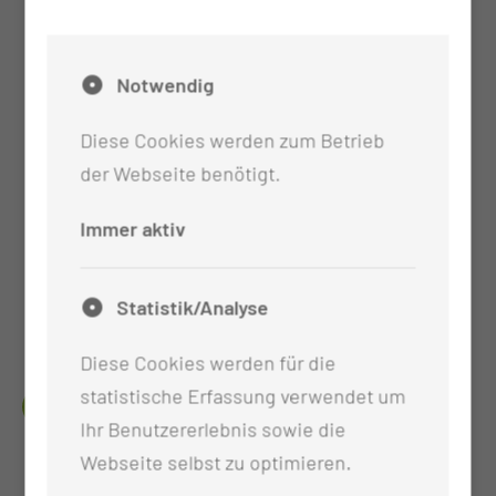
Phosphatstoffwechsels
Bestimmung von Plasmaproteinen und
Proteinen im Harn
Notwendig
Bestimmung der Liquorproteine nach Reiber
Diese Cookies werden zum Betrieb
Infektionsserologie (Hepatitis und HIV)
der Webseite benötigt.
Urinanalytik
Bestimmung der Osmolalität im Serum und
Immer aktiv
Urin
Statistik/Analyse
Diese Cookies werden für die
statistische Erfassung verwendet um
ANSPRECHPARTNER
Ihr Benutzererlebnis sowie die
Webseite selbst zu optimieren.