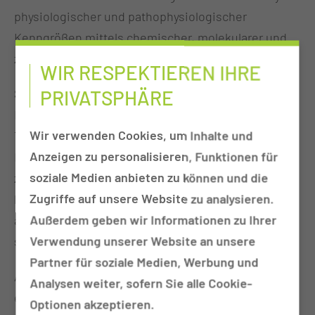
physiologischer und pathophysiologischer
Kenngrößen mittels chemischer, molekularer und
zellulärer Analysenverfahren.
WIR RESPEKTIEREN IHRE
Sie liefert damit einen wichtigen Beitrag für die
PRIVATSPHÄRE
Diagnosestellung, Differentialdiagnose und
Wir verwenden Cookies, um Inhalte und
Therapiekontrolle verschiedenster Erkrankungen.
Anzeigen zu personalisieren, Funktionen für
Dabei kommen vielfältige Untersuchungsmethoden
soziale Medien anbieten zu können und die
zum Einsatz. Durch automatisierte Systemlösungen
Zugriffe auf unsere Website zu analysieren.
können wir rund um die Uhr ein breites Spektrum
Außerdem geben wir Informationen zu Ihrer
an Untersuchungsparametern anbieten und
Verwendung unserer Website an unsere
schnelle Ergebnisse liefern.
Partner für soziale Medien, Werbung und
Als Untersuchungsmaterial wird häufig Blut
Analysen weiter, sofern Sie alle Cookie-
eingesetzt, aber auch Urin, Liquor und andere
Optionen akzeptieren.