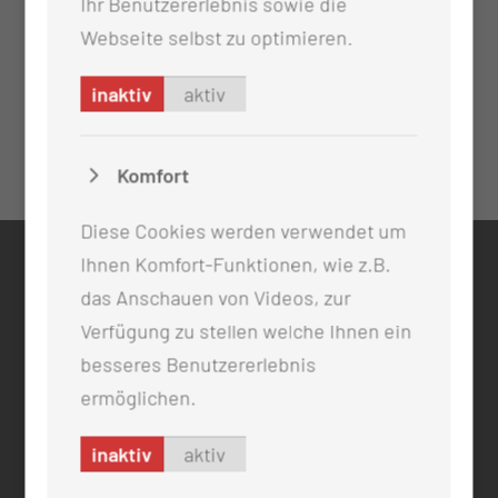
Ihr Benutzererlebnis sowie die
Webseite selbst zu optimieren.
inaktiv
aktiv
Komfort
Diese Cookies werden verwendet um
Ihnen Komfort-Funktionen, wie z.B.
KONTAKT
das Anschauen von Videos, zur
0355 46 -0
Verfügung zu stellen welche Ihnen ein
info@mul-ct.de
besseres Benutzererlebnis
mul-ct.de
ermöglichen.
ADRESSE
inaktiv
aktiv
Medizinische Universität Lausitz - Carl Thiem