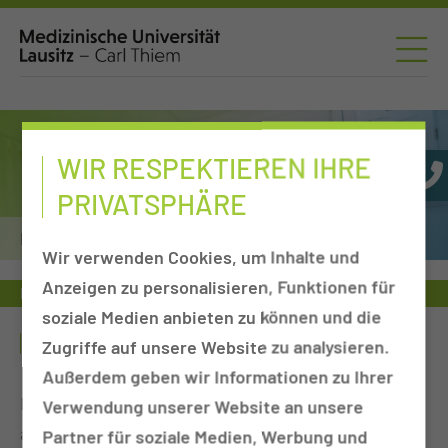
WIR RESPEKTIEREN IHRE
PRIVATSPHÄRE
Kinder- und Jugendmedizin
Wir verwenden Cookies, um Inhalte und
Anzeigen zu personalisieren, Funktionen für
Behandlungsleistung
Pädiatrische Palliativmedizin
soziale Medien anbieten zu können und die
PÄDIATRISCHE PALLIATIVMEDIZIN
Zugriffe auf unsere Website zu analysieren.
Außerdem geben wir Informationen zu Ihrer
Derzeit erfolgt die stationäre Kinderpalliativmedizin
Verwendung unserer Website an unsere
als Komplexbehandlung auf allen Stationen der
Partner für soziale Medien, Werbung und