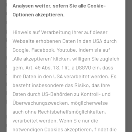
Kinderklinik. Säuglinge, Kinder und Jugendliche,
Analysen weiter, sofern Sie alle Cookie-
bei denen zusätzlich zu der stationären
Optionen akzeptieren.
krankheitsspezifischen Behandlung eine
palliativmedizinische Versorgung notwendig wird,
Hinweis auf Verarbeitung Ihrer auf dieser
können so von einem hierfür speziell ausgebildeten
Webseite erhobenen Daten in den USA durch
Team von Kinderkrankenschwestern, Ärzten,
Google, Facebook, Youtube. Indem sie auf
Psychologen, Sozialarbeitern betreut werden.
„Alle akzeptieren“ klicken, willigen Sie zugleich
Darüber hinaus entsteht aktuell zur weiteren
gem. Art. 49 Abs. 1 S. 1 lit. a DSGVO ein, dass
Verbesserung der Versorgung dieser Patienten ein
Ihre Daten in den USA verarbeitet werden. Es
hierfür besonders eingerichtetes
besteht insbesondere das Risiko, das Ihre
Kinderpalliativzimmer aus Spendenmitteln des
Daten durch US-Behörden zu Kontroll- und
Fördervereins der Klinik.
Überwachungszwecken, möglicherweise
auch ohne Rechtsbehelfsmöglichkeiten,
Im Aufbau befindet sich das ambulante
verarbeitet werden. Wenn Sie nur die
Palliativteam „Regenbogen“ (SAPPV), was
notwendigen Cookies akzeptieren, findet die