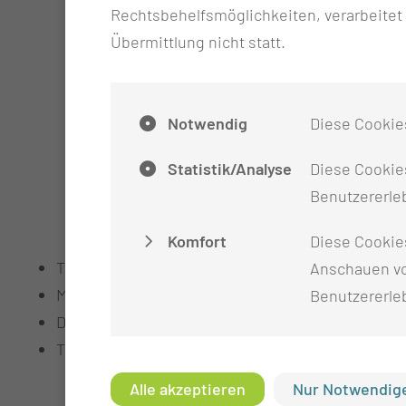
Rechtsbehelfsmöglichkeiten, verarbeitet
Bauchwand-, Narben- und Leistenhernien
Übermittlung nicht statt.
Reflux-Krankheit
Darm-Operationen
Colon
Notwendig
Diese Cookie
Sigma
Rectum
Statistik/Analyse
Diese Cookies
Stoma-Anlage (Magens, Dünn- oder Di
Benutzererleb
Leber- / Milz-Zysten
Nebennieren-Tumoren
Komfort
Diese Cookie
Transanale endoskopische Mikrochirurgie (TEM)
Anschauen vo
Mediastinoskopie
Benutzererle
Diagnostische / Therapeutische Thorakoskopie (z
Thorakoskopische Operationen
Pneumothorax
Alle akzeptieren
Nur Notwendige
Pleuraempyem