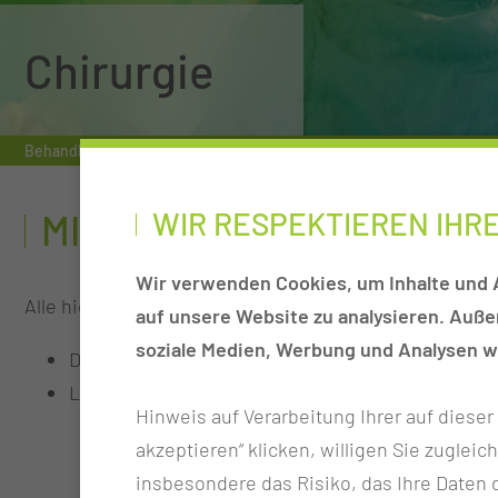
Chirurgie
Behandlungsleistung
Bauchwand- und Hernienchirurgie
Min
WIR RESPEKTIEREN IHR
MINIMAL-INVASIVE VERF
Wir verwenden Cookies, um Inhalte und A
Alle hier genannten Verfahren sind fachübergreifend u
auf unsere Website zu analysieren. Auß
soziale Medien, Werbung und Analysen we
Diagnostische Laparoskopie (inklusive Staging-
Laparoskopische Operationen
Hinweis auf Verarbeitung Ihrer auf diese
Gallenblase (Cholezystektomie)
akzeptieren“ klicken, willigen Sie zugleic
Blinddarm (Appendektomie)
insbesondere das Risiko, das Ihre Date
Milz (Splenektomie)