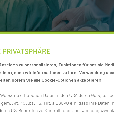
imal-invasive Verfahren
E PRIVATSPHÄRE
AHREN
nzeigen zu personalisieren, Funktionen für soziale Medi
nd beispielhaft erwähnt.
erdem geben wir Informationen zu Ihrer Verwendung unse
iter, sofern Sie alle Cookie-Optionen akzeptieren.
Laparoskopien)
r Webseite erhobenen Daten in den USA durch Google, Fac
h gem. Art. 49 Abs. 1 S. 1 lit. a DSGVO ein, dass Ihre Date
n durch US-Behörden zu Kontroll- und Überwachungszwec