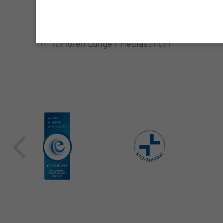
Hämatothorax
Pleura-Erguss (Poudrage)
Tumoren Lunge / Mediastinum