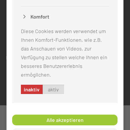
ADRESSE
Komfort
Medizinische Universität Lausitz - Carl Thiem
Diese Cookies werden verwendet um
Thiemstr. 111
Ihnen Komfort-Funktionen, wie z.B.
03048 Cottbus
das Anschauen von Videos, zur
Verfügung zu stellen welche Ihnen ein
RECHTLICHES
besseres Benutzererlebnis
Impressum
ermöglichen.
Datenschutz
Cookie-Einstellungen
inaktiv
aktiv
Alle akzeptieren