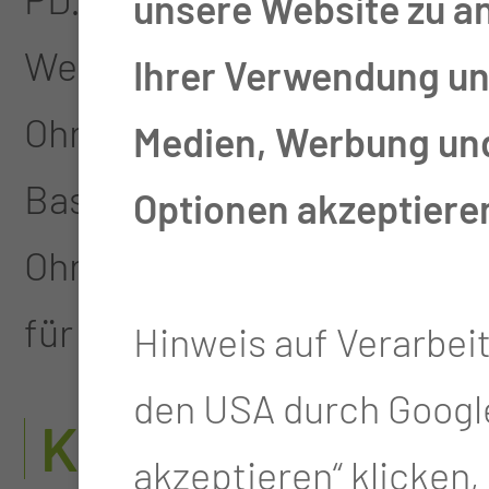
unsere Website zu a
Weiterbildungsermächtigun
Ihrer Verwendung uns
Ohrenheilkunde (60 Monate
Medien, Werbung und 
Basisweiterbildung im Gebi
Optionen akzeptiere
Ohrenheilkunde, 36 Monate 
für Hals-Nasen-Ohrenheilku
Hinweis auf Verarbei
den USA durch Google
KLINIKINTERNE
akzeptieren“ klicken, w