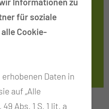
Tel.:
+49 355 46
wir Informationen zu
2849
ner für soziale
Fax: +49 355 46
alle Cookie-
89735
Per E-Mail
kontaktieren
e erhobenen Daten in
e auf „Alle
RUKTUR
9 Abs. 1 S. 1 lit. a