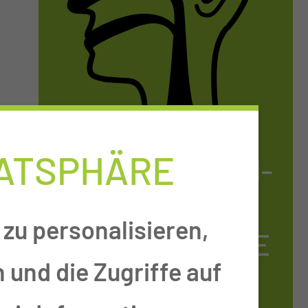
VATSPHÄRE
HNO-KRANK­HEI­
TEN, KOPF- &
zu personalisieren,
HALS­CHIR­UR­GIE
 und die Zugriffe auf