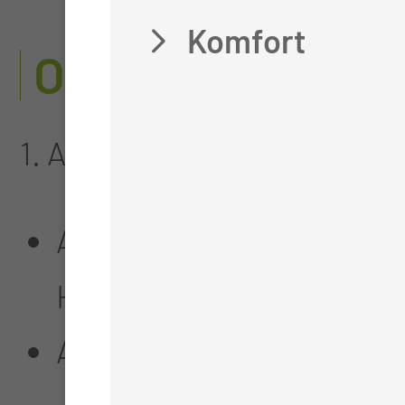
Komfort
OPERATIVE AUS
1. Ausbildungsjahr:
Adenotomie, Tonsillektom
Hautchirurgie, kleine We
Assistenz bei komplexen 