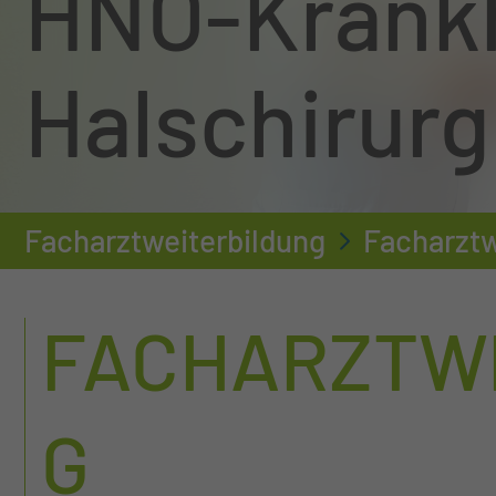
HNO-Krankh
Halschirurg
Facharztweiterbildung
Facharztw
FACHARZTW
G