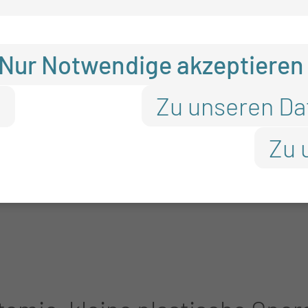
Nur Notwendige akzeptieren
/OSAS, zervikale Weichteilei
Zu unseren Da
n
 Larynxchirurgie
Zu 
Eingriffen