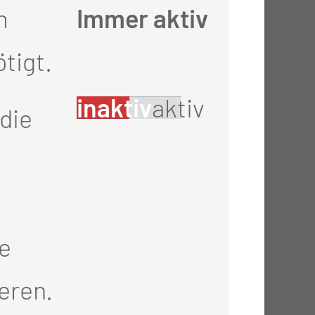
m
Immer aktiv
tigt.
inaktiv
aktiv
die
ie
Konferenz, klinische
eren.