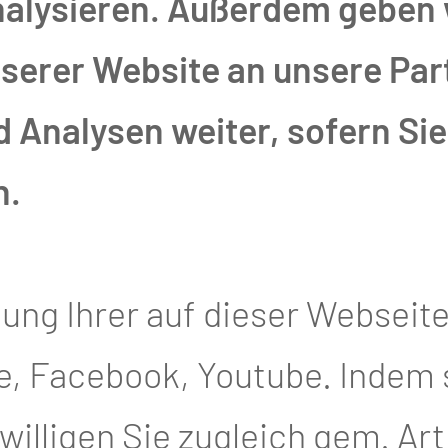
nalysieren. Außerdem geben 
g für Hals-Nasen-
erer Website an unsere Part
; 24 Monate
Analysen weiter, sofern Sie 
et Hals-Nasen-
n.
Weiterbildung zum Facharzt
nde).
tung Ihrer auf dieser Webseit
, Facebook, Youtube. Indem si
 AUSBILDUNGSST
illigen Sie zugleich gem. Art. 4