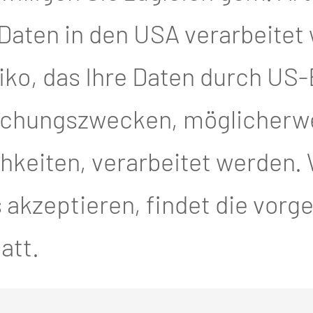
 Daten in den USA verarbeitet
empfohlene Kurse):
iko, das Ihre Daten durch US
hallkurs Kopf-Hals (Grundkurs
achungszwecken, möglicherw
kurs
keiten, verarbeitet werden. 
s, Weichteilkurs (Parotis, Ne
akzeptieren, findet die vor
att.
logiekurs (Grundkurs, Aufbauk
 Hinweis unten)