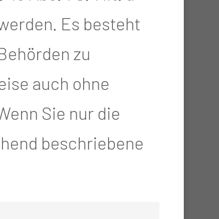
 werden. Es besteht
-Behörden zu
, Aufbaukurs)
eise auch ohne
Wenn Sie nur die
ck dissection)
gehend beschriebene
urs) – spätester Termin