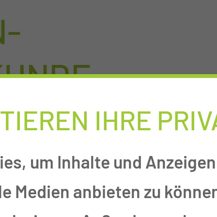
N-
KUNDE
TIEREN IHRE PRI
LAUF DER
es, um Inhalte und Anzeigen 
 IM CTK?
le Medien anbieten zu können
die volle