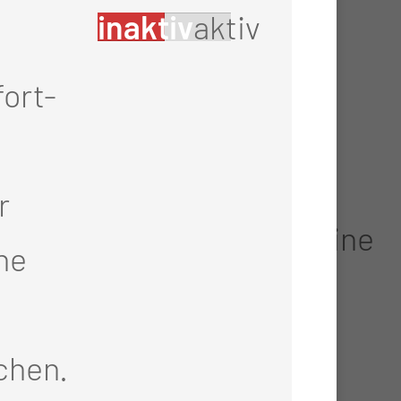
inaktiv
aktiv
ort-
r
nage, Tracheostomie, kleine
he
skopie, Panendoskopie
chen.