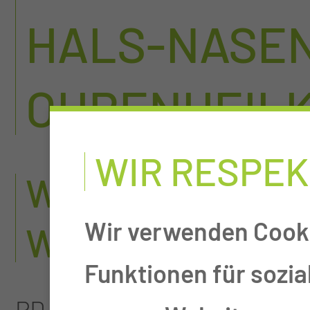
HALS-NASE
OHRENHEIL
WIR RESPEK
WIE IST DER AB
Wir verwenden Cooki
WEITERBILDUNG
Funktionen für sozia
PD. Dr. med. Herzog besitzt 