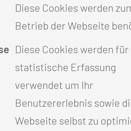
Diese Cookies werden zu
Betrieb der Webseite benö
 Inhalte:
se
Diese Cookies werden für 
statistische Erfassung
verwendet um Ihr
Benutzererlebnis sowie d
n (z. B. Qualitätszirkel, M&M-
Webseite selbst zu optimi