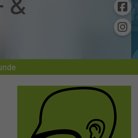
- &
unde