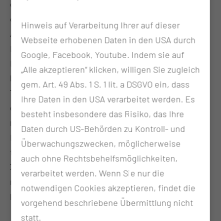
örtlichen Lymphknoten auch zu entfernen. Handelt
es sich dabei um die Lymphknoten der Leiste oder
Hinweis auf Verarbeitung Ihrer auf dieser
Achselhöhle, so folgt nicht selten eine
Webseite erhobenen Daten in den USA durch
Lymphabflussstörung mit nachfolgendem
Google, Facebook, Youtube. Indem sie auf
Lymphstau, und Anschwellen (Lymphödem) des
„Alle akzeptieren“ klicken, willigen Sie zugleich
betreffenden Beins oder Arms. Durch eine
gem. Art. 49 Abs. 1 S. 1 lit. a DSGVO ein, dass
Transplantation von einzelnen Lymphknoten aus
Ihre Daten in den USA verarbeitet werden. Es
einer anderen Körperregion mit
besteht insbesondere das Risiko, das Ihre
mikrochirurgischem Gefäßanschluss können die
Daten durch US-Behörden zu Kontroll- und
Lymphbahnen wieder Anschluss und Abfluss
Überwachungszwecken, möglicherweise
finden. Das Lymphödem kann dann über einen
auch ohne Rechtsbehelfsmöglichkeiten,
Zeitraum von Monaten abklingen. Ggf. kann später
verarbeitet werden. Wenn Sie nur die
nochmals mit einer Fettabsaugung der Erfolg
notwendigen Cookies akzeptieren, findet die
komplettiert werden.
vorgehend beschriebene Übermittlung nicht
statt.