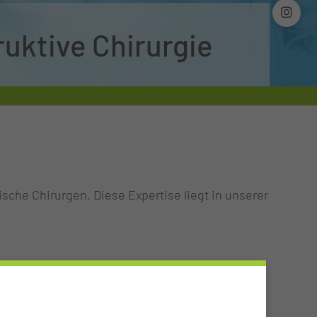
ruktive Chirurgie
sche Chirurgen. Diese Expertise liegt in unserer
ANDWURZELGELENKEN UND