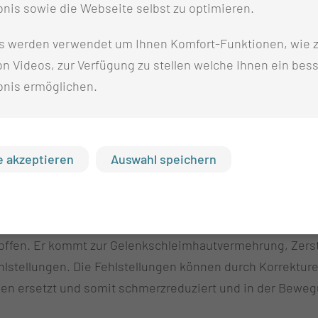
nis sowie die Webseite selbst zu optimieren.
 und Infektionen können durch Umstellungsverfahren in 
s werden verwendet um Ihnen Komfort-Funktionen, wie z
n Videos, zur Verfügung zu stellen welche Ihnen ein bes
bnis ermöglichen.
hlreichen Handwurzelknochen, des komplexen Bandapparate
rsatzplastiken, bewegungserhaltende Teilversteifungen
 akzeptieren
Auswahl speichern
roffen. Er kommt zur Gelenkschleimhautvermehrung, Zer
ehlstellungen. Die Fehlstellungen können durch Korrektu
en ersetzt und somit schmerzreduziert und in der Beweg