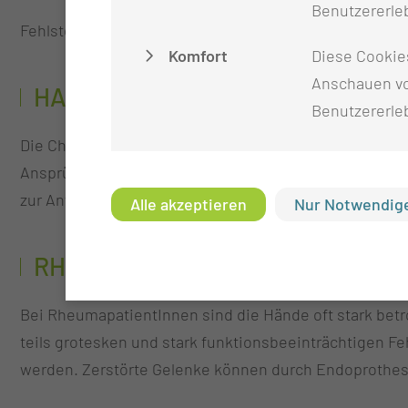
Benutzererleb
Fehlstellungen an den Knochen der Hand nach Unfällen
Komfort
Diese Cookie
Anschauen vo
HANDWURZELCHIRURGIE
Benutzererle
Die Chirurgie der Handwurzel stellt aufgrund der za
Ansprüche an den Handchirurgen. Hier kommen Bande
zur Anwendung.
Alle akzeptieren
Nur Notwendige
RHEUMAHANDCHIRURGIE
Bei RheumapatientInnen sind die Hände oft stark bet
teils grotesken und stark funktionsbeeinträchtigen F
werden. Zerstörte Gelenke können durch Endoprothes