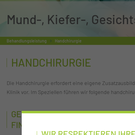
Mund-, Kiefer-, Gesicht
Behandlungsleistung
Handchirurgie
HANDCHIRURGIE
Die Handchirurgie erfordert eine eigene Zusatzausbild
Klinik vor. Im Speziellen führen wir folgende handchi
GELENKERSATZCHIRURGIE AN 
FINGERGELENKEN
WIR RESPEKTIEREN IHR