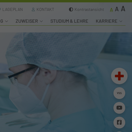
A
A
A
LAGEPLAN
KONTAKT
Kontrastansicht
NG
ZUWEISER
STUDIUM & LEHRE
KARRIERE