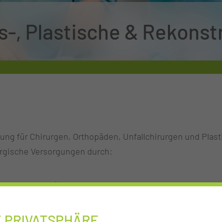
s-, Plastische & Rekonst
ung für Chirurgen, Orthopäden, Unfallchirurgen und Plasti
rurgische Versorgungen durch:
DER HAND (ENDOPROTHESEN VON H
E PRIVATSPHÄRE