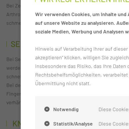
Bei Zerstörung der Gelenke der Hand durch Verletzun
Arthroplastiken wie auch künstliche Endoprothesen au
Wir verwenden Cookies, um Inhalte und A
schmerz reduziert werden.
auf unsere Website zu analysieren. Auß
soziale Medien, Werbung und Analysen we
SEHNENOPERATIONEN AN DER 
Hinweis auf Verarbeitung Ihrer auf diese
akzeptieren“ klicken, willigen Sie zugleic
Bei Sehnenverletzungen werden die Sehnen im Akutfall
insbesondere das Risiko, das Ihre Date
werden bzw. Sehnenumlenkungen erfolgen. Ebenso be
Rechtsbehelfsmöglichkeiten, verarbeitet
schnellende Finger und Sehnenkontrakturen (Verkürz
Übermittlung nicht statt.
Bei der Dupuytren-Kontraktur kommt es zu einer Verk
Finger. Hier können die Stränge durch eine spezielle
verhärteten und verkürzten Stränge entfernt.
Notwendig
Diese Cookie
KNOCHENKORREKTUREN AN DE
Statistik/Analyse
Diese Cookies