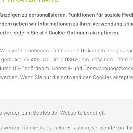
gsfolgen oder Arthrose können diese Gelenke ersetzt we
s Pyrocarbon, Titan, Keramik und Hartsilikon zur Verfüg
nzeigen zu personalisieren, Funktionen für soziale Medi
erdem geben wir Informationen zu Ihrer Verwendung unse
iter, sofern Sie alle Cookie-Optionen akzeptieren.
HAND
r Webseite erhobenen Daten in den USA durch Google, Fac
h gem. Art. 49 Abs. 1 S. 1 lit. a DSGVO ein, dass Ihre Date
 genäht. Kommt es erst im späteren Verlauf zu einer Op
n durch US-Behörden zu Kontroll- und Überwachungszwec
handeln wir chronische rheumatische und nicht-rheum
 werden. Wenn Sie nur die notwendigen Cookies akzeptie
ungen und Verwachsungen).
ürzung der Sehnenplatte in der Hohlhand und an den Fin
 Nadeltechnik (perkutane Nadelfasziotomie) durchtrennt w
s werden zum Betrieb der Webseite benötigt.
R HAND
 werden für die statistische Erfassung verwendet um Ihr