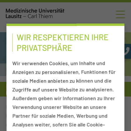
WIR RESPEKTIEREN IHRE
PRIVATSPHÄRE
Wir verwenden Cookies, um Inhalte und
Kita Carl & Carla am Gesundheitscampus
Anzeigen zu personalisieren, Funktionen für
soziale Medien anbieten zu können und die
Serviceleistung
Kita Carl & Carla am Gesundheitscampus
Zugriffe auf unsere Website zu analysieren.
Räumlichkeiten & Aussengelände
Außerdem geben wir Informationen zu Ihrer
Die Gestaltung unserer Räume bedient sich in
Verwendung unserer Website an unsere
hohem Maße den Ideen der Reggio-Pädagogik und
Partner für soziale Medien, Werbung und
soll das forschende Lernen der Kinder fördern. Für
Analysen weiter, sofern Sie alle Cookie-