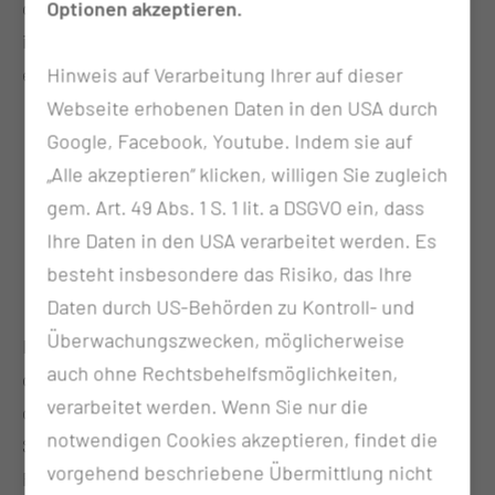
die Vielfältigkeit der pädagogischen Arbeit werden
Optionen akzeptieren.
in der Kita spezielle Funktionsbereiche
eingerichtet:
Hinweis auf Verarbeitung Ihrer auf dieser
Webseite erhobenen Daten in den USA durch
Atelier mit Werkstatt
Google, Facebook, Youtube. Indem sie auf
Bauraum
„Alle akzeptieren“ klicken, willigen Sie zugleich
Bibliothek
gem. Art. 49 Abs. 1 S. 1 lit. a DSGVO ein, dass
Bewegungsraum
Ihre Daten in den USA verarbeitet werden. Es
Puppenstube
besteht insbesondere das Risiko, das Ihre
Forscherraum
Daten durch US-Behörden zu Kontroll- und
Überwachungszwecken, möglicherweise
In der eigenen Cafeteria erhalten die Kinder ihre
auch ohne Rechtsbehelfsmöglichkeiten,
gesunde und vollwertige Ganztagsverpflegung. Das
verarbeitet werden. Wenn Sie nur die
großzügig angelegte Außengelände mit vielfältigen
notwendigen Cookies akzeptieren, findet die
Spiel- und Bewegungsmöglichkeiten bietet viel
vorgehend beschriebene Übermittlung nicht
Platz zum Entdecken und Spielen.