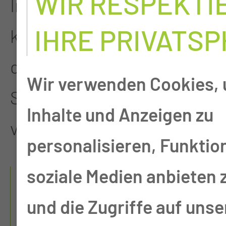
WIR RESPEKTI
In dringenden Fällen
IHRE PRIVATS
können Termine außerhalb
der angegebenen
Wir verwenden Cookies,
Sprechstundenzeiten
Inhalte und Anzeigen zu
vereinbart werden.
personalisieren, Funktio
WELCHE UNTERLAGEN
soziale Medien anbieten 
MÜSSEN MITGEBRACHT
und die Zugriffe auf unse
WERDEN?