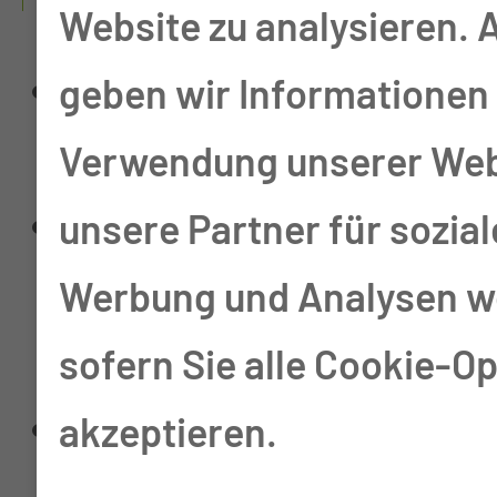
Website zu analysieren.
Vorbefunde und
geben wir Informationen 
aktuelle Befunde
Verwendung unserer Web
Überweisungsschein
unsere Partner für sozia
vom Haus- oder
Werbung und Analysen we
Facharzt
sofern Sie alle Cookie-O
Versichertenkarte
akzeptieren.