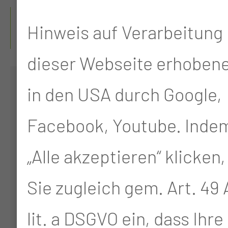
WER BIETET DIE
Hinweis auf Verarbeitung 
SPRECHSTUNDE AN?
dieser Webseite erhoben
in den USA durch Google,
Facebook, Youtube. Indem
„Alle akzeptieren“ klicken,
Sie zugleich gem. Art. 49 A
Prof. Dr. med.
lit. a DSGVO ein, dass Ihre
Georg Schwabe