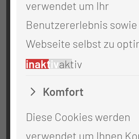
ADRESSE
verwendet um Ihr
Medizinische Universität Lausi
Benutzererlebnis sowie 
Thiemstr. 111
Webseite selbst zu opti
03048 Cottbus
inaktiv
aktiv
RECHTLICHES
Komfort
Impressum
Diese Cookies werden
Datenschutz
verwendet um Ihnen Ko