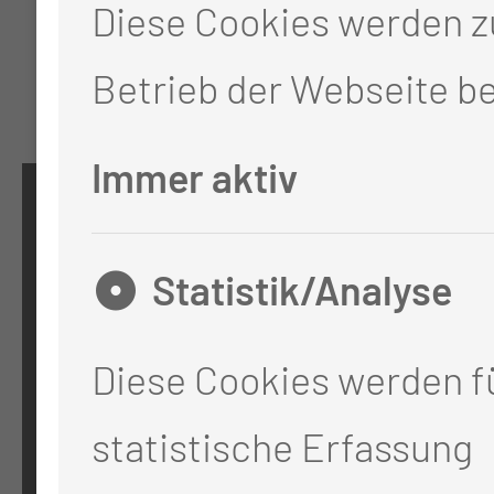
Diese Cookies werden 
Betrieb der Webseite be
Immer aktiv
KONTAKT
Statistik/Analyse
0355 46 -0
info@mul-ct.de
Diese Cookies werden fü
mul-ct.de
statistische Erfassung